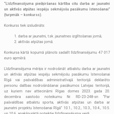
“Līdzfinansējuma piešķiršanas kārtība citu darba ar jaunatni
un aktīvās atpūtas iespēju sekmējošu pasākumu īstenošanai”
(turpmāk – konkurss).
Konkurss tiek izsludināts:
1. darba ar jaunatni, t.sk. jaunatnes izglītošanas jomā;
2. aktīvās atpūtas jomā.
Konkursa kārtā kopumā plānots sadalīt līdzfinansējumu 47 017
euro apmērā.
Līdzfinansējuma mērķis ir nodrošināt atbalstu darba ar jaunatni
un aktīvās atpūtas iespēju sekmējošu pasākumu īstenošanai
Rīgā vai pašvaldības administratīvajā teritorijā deklarēto
personu dalības nodrošināšanai pasākumos Latvijas teritorijā,
uz kuriem nav attiecināmi Rīgas domes 2023. gada 20.
decembra saistošo noteikumu Nr. RD-23-248-sn “Par
pašvaldības atbalstu sporta, aktīvās atpūtas un darba ar
jaunatni projektu īstenošanai Rīgā” 10.1., 10.2., 10.3., 10.4., 10.5.
un 10.6. apakšpunktā noteiktie līdzfinansējuma veidi.