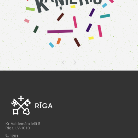
Kr. Valdemāra ielā 5
Rīga, LV-1010
1201