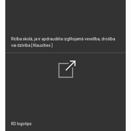
Rīcība skolā, ja ir apdraudēta izglītojamā veselība, drošība
vai dzīvība
[ Klausīties ]
RD logotips