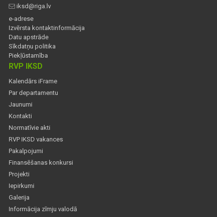
iksd@riga.lv
e-adrese
Izvērsta kontaktinformācija
Datu apstrāde
Sīkdatņu politika
Piekļūstamība
RVP IKSD
Kalendārs iFrame
Par departamentu
Jaunumi
Kontakti
Normatīvie akti
RVP IKSD vakances
Pakalpojumi
Finansēšanas konkursi
Projekti
Iepirkumi
Galerija
Informācija zīmju valodā