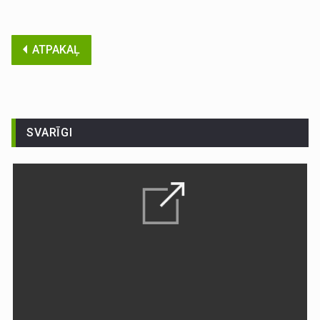
ATPAKAĻ
SVARĪGI