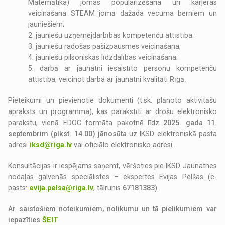
Matemātika) jomas popularizēšana un karjeras
veicināšana STEAM jomā dažāda vecuma bērniem un
jauniešiem;
2. jauniešu uzņēmējdarbības kompetenču attīstība;
3. jauniešu radošas pašizpausmes veicināšana;
4. jauniešu pilsoniskās līdzdalības veicināšana;
5. darbā ar jaunatni iesaistīto personu kompetenču
attīstība, veicinot darba ar jaunatni kvalitāti Rīgā.
Pieteikumi un pievienotie dokumenti (t.sk. plānoto aktivitāšu
apraksts un programma), kas parakstīti ar drošu elektronisko
parakstu, vienā EDOC formāta pakotnē līdz
2025. gada 11.
septembrim (plkst. 14.00) jānosūta
uz IKSD elektroniskā pasta
adresi
iksd@riga.lv
vai oficiālo elektronisko adresi.
Konsultācijas ir iespējams saņemt, vēršoties pie IKSD Jaunatnes
nodaļas galvenās speciālistes – ekspertes Evijas Pelšas (e-
pasts:
evija.pelsa@riga.lv
, tālrunis
67181383
).
Ar saistošiem noteikumiem, nolikumu un tā pielikumiem var
iepazīties
ŠEIT