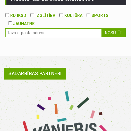
RD IKSD
IZGLĪTĪBA
KULTŪRA
SPORTS
JAUNATNE
NOSŪTĪT
SADARBĪBAS PARTNERI