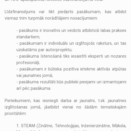
Līdzfinansējums var tikt piešķirts pasākumam, kas atbilst
vismaz trim turpmāk norādītājiem nosacījumiem:
- pasākums ir inovatīvs un veidots atbilstoši labas prakses
standartiem;
- pasākumam ir individuāls un izglītojošs raksturs, un tas
uzskatāms par autorprojektu;
- pasākuma īstenošanā tiks iesaistīti eksperti un nozares
profesionāļi;
- pasākumam ir būtiska pozitīva ietekme aktīvās atpūtas
vai jaunatnes jomā;
- pasākuma rezultāti būs publiski pieejami un izmantojami
arī pēc pasākuma.
Pieteikumiem, kas iesniegti darba ar jaunatni, t.sk. jaunatnes
izglītošanas jomā, jāatbilst vienai no šādām tematiskajām
prioritātēm:
1. STEAM (Zinātne, Tehnoloģijas, Inženierzinātne, Māksla,