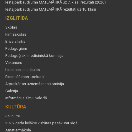
Iestājpārbaudījuma MATEMĀTIKĀ uz 7. klasi rezultāti (2026)
Iestājpārbaudījuma MATEMĀTIKĀ rezultāti uz 10. klasi
IZGLĪTĪBA
Skolas
Pirmsskolas
Brīvais laiks
Pedagogiem
Pedagoģiski medicīniskā komisija
Vakances
Licences un atļaujas
Finansēšanas konkursi
Ārpuskārtas uzņemšanas komisija
Galerija
Informācija zīmju valodā
KULTŪRA
Jaunumi
2026. gada lielākie kultūras pasākumi Rīgā
Amatiermāksla