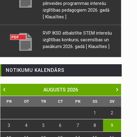
pilnveides programmas interešu
izglītības pedagogiem 2026. gadā
[ Klausīties ]
RVP IKSD atbalstītie STEM interešu
izglītības konkursi, sacensības un
pasākumi 2026. gadā
[ Klausīties ]
NOTIKUMU KALENDĀRS
AUGUSTS
2026
PR
OT
TR
CT
PK
SS
SV
1
2
3
4
5
6
7
8
9