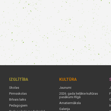
IZGLĪTĪBA
KULTŪRA
Skolas
Jaunumi
J
Pirmsskolas
2026. gada lielākie kultūras
F
pasākumi Rīgā
Brīvais laiks
G
Amatiermāksla
Pedagogiem
I
Galerija