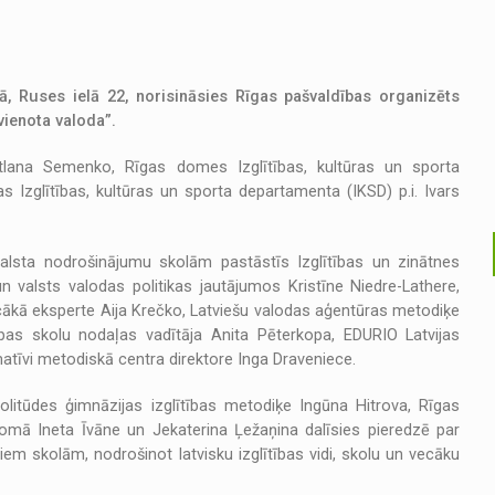
jā, Ruses ielā 22, norisināsies Rīgas pašvaldības organizēts
vienota valoda”.
tlana Semenko, Rīgas domes Izglītības, kultūras un sporta
 Izglītības, kultūras un sporta departamenta (IKSD) p.i. Ivars
alsta nodrošinājumu skolām pastāstīs Izglītības un zinātnes
 un valsts valodas politikas jautājumos Kristīne Niedre-Lathere,
ecākā eksperte Aija Krečko, Latviešu valodas aģentūras metodiķe
tības skolu nodaļas vadītāja Anita Pēterkopa, EDURIO Latvijas
tīvi metodiskā centra direktore Inga Draveniece.
olitūdes ģimnāzijas izglītības metodiķe Ingūna Hitrova, Rīgas
 jomā Ineta Īvāne un Jekaterina Ļežaņina dalīsies pieredzē par
m skolām, nodrošinot latvisku izglītības vidi, skolu un vecāku