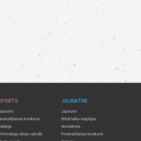
SPORTS
JAUNATNE
aunumi
Jaunumi
inansēšanas konkursi
Brīvā laika iespējas
alerija
Nometnes
nformācija zīmju valodā
Finansēšanas konkursi