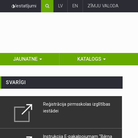
Iestatījumi
LV
EN
ZĪMJU VALODA
JAUNATNE
KATALOGS
SVARĪGI
Reģistrācija pirmsskolas izglītības
iestādei
Instrukcija E-pakalpojumam "Bērna