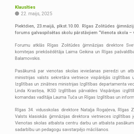
Klausīties
22. maijs, 2025
Piektdien, 23.maijā, plkst.10.00. Rīgas Zolitūdes ģimnāzi
forums galvaspilsētas skolu pārstāvjiem “Vienota skola – 
Forumu atklās Rīgas Zolitūdes ģimnāzijas direktore Sve
komitejas priekšsēdētāja Laima Geikina un Rīgas pašvaldības
Balamovskis.
Pasākumā par vienotas skolas ieviešanas pieredzi un atb
ministrijas valsts sekretāra vietniece vispārējās izglītības
Izglītības un zinātnes ministrijas Izglītības departamenta v
Linda Krastiņa, IKSD Izglītības pārvaldes Vispārējas izglī
komandas vadītāja Lauma Tuča un Rīgas Izglītības un informa
Rīgas 34. vidusskolas direktore Nataļja Rogaļeva, Rīgas Z
Valsts klasiskās ģimnāzijas direktora vietnieces izglītības
Vienotas skolas atbalsta centru darbu un atbalsta pasākumie
sadarbību un pedagogu savstarpējo mācīšanos.