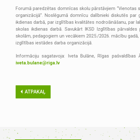
Forumā paredzētas domnīcas skolu pārstāvjiem “Vienotas sk
organizācijā”. Noslēgumā domnīcu dalībnieki diskutēs par 
ikdienas darbā, par izglītības kvalitātes nodrošināšanu, par
skolas ikdienas darbā. Savukārt IKSD Izglītības pārvaldes
skolām, pedagogiem un vecākiem 2025./2026. mācību gadā, v
izglītības iestādes darba organizācijā.
Informāciju sagatavoja: Iveta Bulāne, Rīgas pašvaldības 
iveta.bulane@riga.lv
ATPAKAĻ