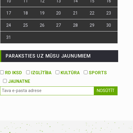
10
11
12
13
14
15
16
17
18
19
20
21
22
23
24
25
26
27
28
29
30
31
PARAKSTIES UZ MŪSU JAUNUMIEM
RD IKSD
IZGLĪTĪBA
KULTŪRA
SPORTS
JAUNATNE
NOSŪTĪT