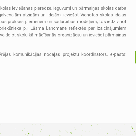
olas ieviešanas pieredze, ieguvumi un pārmaiņas skolas darba
galvenajām atziņām un idejām, ieviešot Vienotas skolas idejas
 labās prakses piemēriem un sadarbības modeļiem, tos iedzīvinot
 priekšnieka p.i. Lāsma Lancmane reflektēs par izaicinājumiem
eidojot skolu kā mācīšanās organizāciju un ieviešot pārmaiņas
Ārējas komunikācijas nodaļas projektu koordinators, e-pasts: