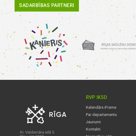
SADARBĪBAS PARTNERI
RVP IKSD
Kalendārs iFrame
Par departamentu
Jaunumi
Kontakti
Kr. Valdemāra ielā 5