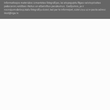
Informatīvajos materiālos izmantotas fotogrāfijas, lai atspoguļotu Rīgas valstspilsētas
pa&scaron;valdības rīkotus un atbalstītus pasākumus. Gadījumos, ja ir
rosinājums&nbsp;kādu fotogrāfiju dzēst, tad par to informējiet, sūtot ziņu uz e-pasta adresi:
iksd@riga.lv.