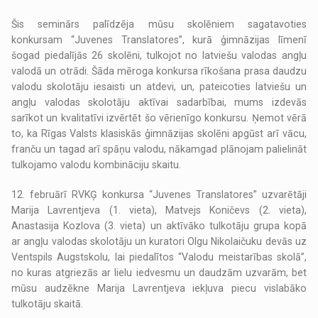
Šis seminārs palīdzēja mūsu skolēniem sagatavoties
konkursam “Juvenes Translatores”, kurā ģimnāzijas līmenī
šogad piedalījās 26 skolēni, tulkojot no latviešu valodas angļu
valodā un otrādi. Šāda mēroga konkursa rīkošana prasa daudzu
valodu skolotāju iesaisti un atdevi, un, pateicoties latviešu un
angļu valodas skolotāju aktīvai sadarbībai, mums izdevās
sarīkot un kvalitatīvi izvērtēt šo vērienīgo konkursu. Ņemot vērā
to, ka Rīgas Valsts klasiskās ģimnāzijas skolēni apgūst arī vācu,
franču un tagad arī spāņu valodu, nākamgad plānojam palielināt
tulkojamo valodu kombināciju skaitu.
12. februārī RVKĢ konkursa “Juvenes Translatores” uzvarētāji
Marija Lavrentjeva (1. vieta), Matvejs Koničevs (2. vieta),
Anastasija Kozlova (3. vieta) un aktīvāko tulkotāju grupa kopā
ar angļu valodas skolotāju un kuratori Olgu Nikolaičuku devās uz
Ventspils Augstskolu, lai piedalītos “Valodu meistarības skolā”,
no kuras atgriezās ar lielu iedvesmu un daudzām uzvarām, bet
mūsu audzēkne Marija Lavrentjeva iekļuva piecu vislabāko
tulkotāju skaitā.