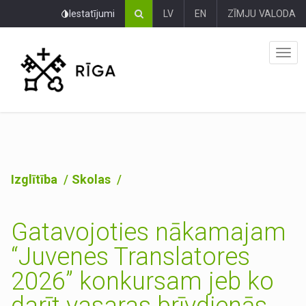
Pāriet
Iestatījumi
LV
EN
ZĪMJU VALODA
uz
lapas
saturu
Izglītība
Skolas
Gatavojoties nākamajam
“Juvenes Translatores
2026” konkursam jeb ko
darīt vasaras brīvdienās