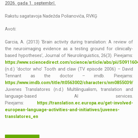
2026. gada 1. septembrī.
Rakstu sagatavoja Nadežda Polianoviča, RVKĢ
Avoti:
Garcia, A. (2013) ‘Brain activity during translation: A review of
the neuroimaging evidence as a testing ground for clinically-
based hypotheses’, Journal of Neurolinguistics, 26(3). Pieejams:
https://www.sciencedirect.com/science/article/abs/pii/S09116
(n.d.) ‘doctor who’ Tooth and claw (TV episode 2006) – David
Tennant as the doctor – imdb. Pieejams:
https://www.imdb.com/title/tt0563002/characters/nm0855039/
Juvenes Translatores (n.d.) Multilingualism, translation and
language-based AI services.
Pieejams:
https://translation.ec.europa.eu/get-involved-
european-language-activities-and-initiatives/juvenes-
translatores_en