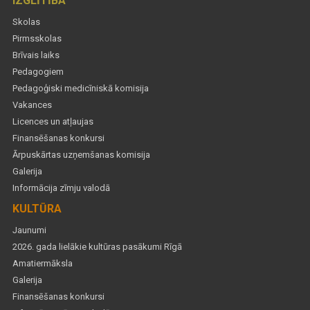
IZGLĪTĪBA
Skolas
Pirmsskolas
Brīvais laiks
Pedagogiem
Pedagoģiski medicīniskā komisija
Vakances
Licences un atļaujas
Finansēšanas konkursi
Ārpuskārtas uzņemšanas komisija
Galerija
Informācija zīmju valodā
KULTŪRA
Jaunumi
2026. gada lielākie kultūras pasākumi Rīgā
Amatiermāksla
Galerija
Finansēšanas konkursi