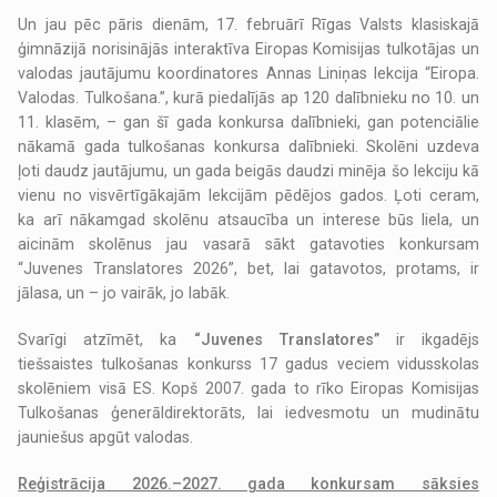
Un jau pēc pāris dienām, 17. februārī Rīgas Valsts klasiskajā
ģimnāzijā norisinājās interaktīva Eiropas Komisijas tulkotājas un
valodas jautājumu koordinatores Annas Liniņas lekcija “Eiropa.
Valodas. Tulkošana.”, kurā piedalījās ap 120 dalībnieku no 10. un
11. klasēm, – gan šī gada konkursa dalībnieki, gan potenciālie
nākamā gada tulkošanas konkursa dalībnieki. Skolēni uzdeva
ļoti daudz jautājumu, un gada beigās daudzi minēja šo lekciju kā
vienu no visvērtīgākajām lekcijām pēdējos gados. Ļoti ceram,
ka arī nākamgad skolēnu atsaucība un interese būs liela, un
aicinām skolēnus jau vasarā sākt gatavoties konkursam
“Juvenes Translatores 2026”, bet, lai gatavotos, protams, ir
jālasa, un – jo vairāk, jo labāk.
Svarīgi atzīmēt, ka
“Juvenes Translatores”
ir ikgadējs
tiešsaistes tulkošanas konkurss 17 gadus veciem vidusskolas
skolēniem visā ES. Kopš 2007. gada to rīko Eiropas Komisijas
Tulkošanas ģenerāldirektorāts, lai iedvesmotu un mudinātu
jauniešus apgūt valodas.
Reģistrācija 2026.–2027. gada konkursam sāksies