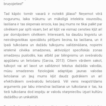
bruņojieties!”
Tad kāpēc tomēr vasarā ir noteikti jālasa? Neņemot vērā
nogurumu, laika trūkumu un mākslīgā intelekta visuresību,
lasīšana ir tas slepenais ierocis, kas ļauj mums ne tikai palikt par
cilvēkiem par spīti visam, bet arī kļūt vai vismaz censties kļūt arī
par domājošiem cilvēkiem. Interesanti, ka daudzu lingvistu un
neirolingvistikas speciālistu pētījumi liecina, ka lasīšana, un it
īpaši tulkošana un dažādu tulkojumu salīdzināšana, nopietni
ietekmē cilvēka smadzenes, aktivizējot specifiskās zonas
smadzeņu puslodēs, kas atbild par bilingvismu un svešvalodu
apgūšanu un lietošanu (Garcia, 2013). Citiem vārdiem sakot,
tulkojot vai arī lasot un salīdzinot tekstus dažādās valodās,
mūsu smadzenes fizioloģiski adaptējas jaunas valodas
lietošanai un ļauj mums kļūt daudz gudrākiem un arī
efektīvākiem svešvalodu lietošanā. Vēl viens neapstrīdams
arguments par labu intensīvai lasīšanai un tulkošanai ir tas, ka
tieši tulkošana dod iespēju ar valodu starpniecību izjust kultūru
dažādību un unikalitāti.