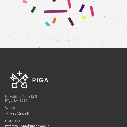
Kr. Valdemāra ielā 5
Rīga, LV-1010
1201
iksd@riga.lv
e-adrese
Izvērsta kontaktinformācija