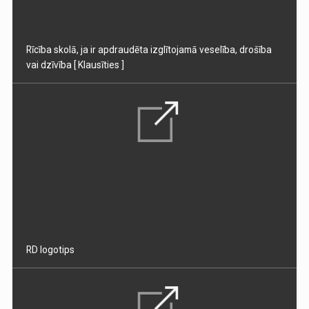
Rīcība skolā, ja ir apdraudēta izglītojamā veselība, drošība
vai dzīvība
[ Klausīties ]
RD logotips