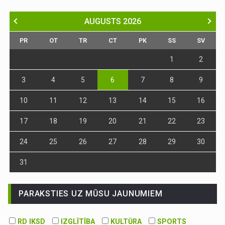
AUGUSTS
2026
PR
OT
TR
CT
PK
SS
SV
1
2
3
4
5
6
7
8
9
10
11
12
13
14
15
16
17
18
19
20
21
22
23
24
25
26
27
28
29
30
31
PARAKSTIES UZ MŪSU JAUNUMIEM
RD IKSD
IZGLĪTĪBA
KULTŪRA
SPORTS