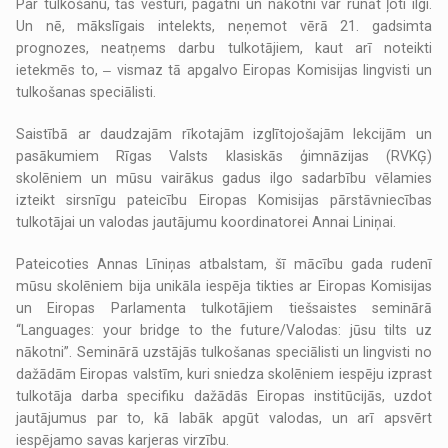
Par tulkošanu, tās vēsturi, pagātni un nākotni var runāt ļoti ilgi.
Un nē, mākslīgais intelekts, neņemot vērā 21. gadsimta
prognozes, neatņems darbu tulkotājiem, kaut arī noteikti
ietekmēs to, ‒ vismaz tā apgalvo Eiropas Komisijas lingvisti un
tulkošanas speciālisti.
Saistībā ar daudzajām rīkotajām izglītojošajām lekcijām un
pasākumiem Rīgas Valsts klasiskās ģimnāzijas (RVKĢ)
skolēniem un mūsu vairākus gadus ilgo sadarbību vēlamies
izteikt sirsnīgu pateicību Eiropas Komisijas pārstāvniecības
tulkotājai un valodas jautājumu koordinatorei Annai Liniņai.
Pateicoties Annas Līniņas atbalstam, šī mācību gada rudenī
mūsu skolēniem bija unikāla iespēja tikties ar Eiropas Komisijas
un Eiropas Parlamenta tulkotājiem tiešsaistes seminārā
“Languages: your bridge to the future/Valodas: jūsu tilts uz
nākotni”. Seminārā uzstājās tulkošanas speciālisti un lingvisti no
dažādām Eiropas valstīm, kuri sniedza skolēniem iespēju izprast
tulkotāja darba specifiku dažādās Eiropas institūcijās, uzdot
jautājumus par to, kā labāk apgūt valodas, un arī apsvērt
iespējamo savas karjeras virzību.