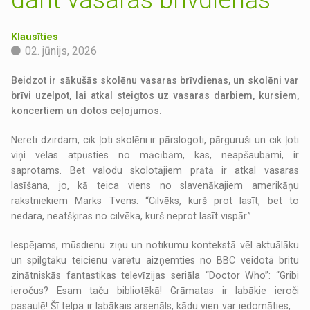
Klausīties
02. jūnijs, 2026
Beidzot ir sākušās skolēnu vasaras brīvdienas, un skolēni var
brīvi uzelpot, lai atkal steigtos uz vasaras darbiem, kursiem,
koncertiem un dotos ceļojumos.
Nereti dzirdam, cik ļoti skolēni ir pārslogoti, pārguruši un cik ļoti
viņi vēlas atpūsties no mācībām, kas, neapšaubāmi, ir
saprotams. Bet valodu skolotājiem prātā ir atkal vasaras
lasīšana, jo, kā teica viens no slavenākajiem amerikāņu
rakstniekiem Marks Tvens: “Cilvēks, kurš prot lasīt, bet to
nedara, neatšķiras no cilvēka, kurš neprot lasīt vispār.”
Iespējams, mūsdienu ziņu un notikumu kontekstā vēl aktuālāku
un spilgtāku teicienu varētu aizņemties no BBC veidotā britu
zinātniskās fantastikas televīzijas seriāla “Doctor Who”: “Gribi
ieročus? Esam taču bibliotēkā! Grāmatas ir labākie ieroči
pasaulē! Šī telpa ir labākais arsenāls, kādu vien var iedomāties, ‒