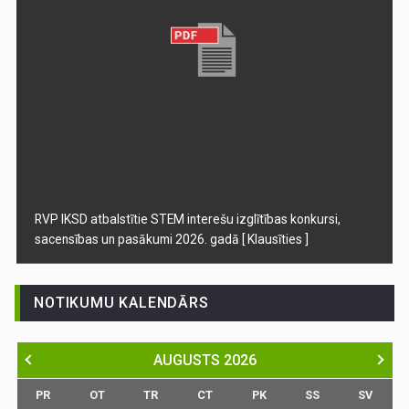
RVP IKSD atbalstītie STEM interešu izglītības konkursi,
sacensības un pasākumi 2026. gadā
[ Klausīties ]
NOTIKUMU KALENDĀRS
AUGUSTS
2026
PR
OT
TR
CT
PK
SS
SV