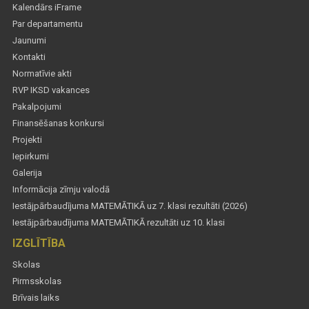
Kalendārs iFrame
Par departamentu
Jaunumi
Kontakti
Normatīvie akti
RVP IKSD vakances
Pakalpojumi
Finansēšanas konkursi
Projekti
Iepirkumi
Galerija
Informācija zīmju valodā
Iestājpārbaudījuma MATEMĀTIKĀ uz 7. klasi rezultāti (2026)
Iestājpārbaudījuma MATEMĀTIKĀ rezultāti uz 10. klasi
IZGLĪTĪBA
Skolas
Pirmsskolas
Brīvais laiks