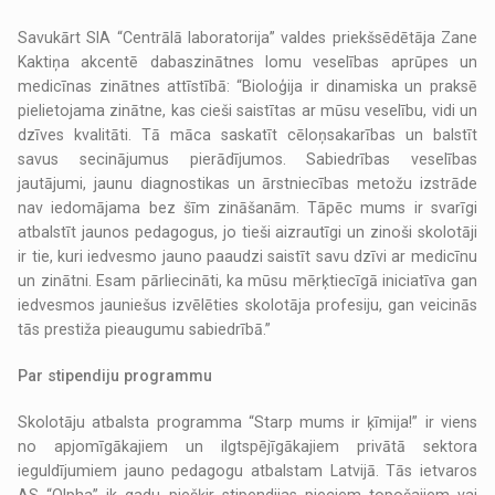
Savukārt SIA “Centrālā laboratorija” valdes priekšsēdētāja Zane
Kaktiņa akcentē dabaszinātnes lomu veselības aprūpes un
medicīnas zinātnes attīstībā: “Bioloģija ir dinamiska un praksē
pielietojama zinātne, kas cieši saistītas ar mūsu veselību, vidi un
dzīves kvalitāti. Tā māca saskatīt cēloņsakarības un balstīt
savus secinājumus pierādījumos. Sabiedrības veselības
jautājumi, jaunu diagnostikas un ārstniecības metožu izstrāde
nav iedomājama bez šīm zināšanām. Tāpēc mums ir svarīgi
atbalstīt jaunos pedagogus, jo tieši aizrautīgi un zinoši skolotāji
ir tie, kuri iedvesmo jauno paaudzi saistīt savu dzīvi ar medicīnu
un zinātni. Esam pārliecināti, ka mūsu mērķtiecīgā iniciatīva gan
iedvesmos jauniešus izvēlēties skolotāja profesiju, gan veicinās
tās prestiža pieaugumu sabiedrībā.”
Par stipendiju programmu
Skolotāju atbalsta programma “Starp mums ir ķīmija!” ir viens
no apjomīgākajiem un ilgtspējīgākajiem privātā sektora
ieguldījumiem jauno pedagogu atbalstam Latvijā. Tās ietvaros
AS “Olpha” ik gadu piešķir stipendijas pieciem topošajiem vai