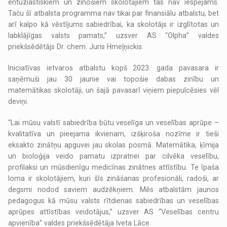
entuziastiskiem un zinošiem skolotājiem tas nav iespējams.
Taču šī atbalsta programma nav tikai par finansiālu atbalstu, bet
arī kalpo kā vēstījums sabiedrībai, ka skolotājs ir izglītotas un
labklājīgas valsts pamats,” uzsver AS “Olpha” valdes
priekšsēdētājs Dr. chem. Juris Hmeļņickis.
Iniciatīvas ietvaros atbalstu kopš 2023. gada pavasara ir
saņēmuši jau 30 jaunie vai topošie dabas zinību un
matemātikas skolotāji, un šajā pavasarī viņiem piepulcēsies vēl
deviņi.
“Lai mūsu valstī sabiedrība būtu veselīga un veselības aprūpe –
kvalitatīva un pieejama ikvienam, izšķiroša nozīme ir tieši
eksakto zinātņu apguvei jau skolas posmā. Matemātika, ķīmija
un bioloģija veido pamatu izpratnei par cilvēka veselību,
profilaksi un mūsdienīgu medicīnas zinātnes attīstību. Te īpaša
loma ir skolotājiem, kuri šīs zināšanas profesionāli, radoši, ar
degsmi nodod saviem audzēkņiem. Mēs atbalstām jaunos
pedagogus kā mūsu valsts rītdienas sabiedrības un veselības
aprūpes attīstības veidotājus,” uzsver AS “Veselības centru
apvienība” valdes priekšsēdētāja Iveta Lāce.