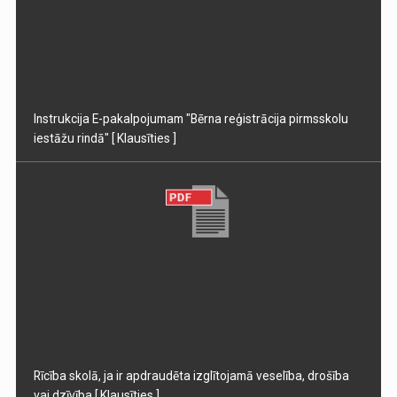
Instrukcija E-pakalpojumam "Bērna reģistrācija pirmsskolu
iestāžu rindā"
[ Klausīties ]
Rīcība skolā, ja ir apdraudēta izglītojamā veselība, drošība
vai dzīvība
[ Klausīties ]