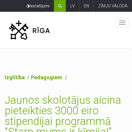
Pāriet
Iestatījumi
LV
EN
ZĪMJU VALODA
uz
lapas
saturu
Izglītība
Pedagogiem
Jaunos skolotājus aicina
pieteikties 3000 eiro
stipendijai programmā
“Starp mums ir ķīmija!”