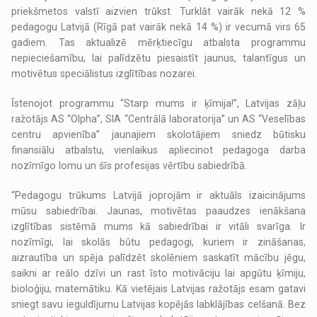
priekšmetos valstī aizvien trūkst. Turklāt vairāk nekā 12 %
pedagogu Latvijā (Rīgā pat vairāk nekā 14 %) ir vecumā virs 65
gadiem. Tas aktualizē mērķtiecīgu atbalsta programmu
nepieciešamību, lai palīdzētu piesaistīt jaunus, talantīgus un
motivētus speciālistus izglītības nozarei.
Īstenojot programmu “Starp mums ir ķīmija!”, Latvijas zāļu
ražotājs AS “Olpha”, SIA “Centrālā laboratorija” un AS “Veselības
centru apvienība” jaunajiem skolotājiem sniedz būtisku
finansiālu atbalstu, vienlaikus apliecinot pedagoga darba
nozīmīgo lomu un šīs profesijas vērtību sabiedrībā.
“Pedagogu trūkums Latvijā joprojām ir aktuāls izaicinājums
mūsu sabiedrībai. Jaunas, motivētas paaudzes ienākšana
izglītības sistēmā mums kā sabiedrībai ir vitāli svarīga. Ir
nozīmīgi, lai skolās būtu pedagogi, kuriem ir zināšanas,
aizrautība un spēja palīdzēt skolēniem saskatīt mācību jēgu,
saikni ar reālo dzīvi un rast īsto motivāciju lai apgūtu ķīmiju,
bioloģiju, matemātiku. Kā vietējais Latvijas ražotājs esam gatavi
sniegt savu ieguldījumu Latvijas kopējās labklājības celšanā. Bez