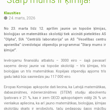
Klausīties
24. marts, 2026
No 23. marta līdz 12. aprīlim jaunie un topošie ķīmijas,
bioloģijas un matemātikas skolotāji tiek aicināti pieteikties AS
“Olpha”, SIA “Centrālā laboratorija” un AS “Veselības centru
apvienība” izveidotajai stipendiju programmai “Starp mums ir
ķīmija!”.
Ievērojamu finansiālu atbalstu – 3000 eiro – šajā pavasarī
saņems deviņi jaunie vai topošie skolotāji – trīs ķīmijas, trīs
bioloģijas un trīs matemātikas. Kopējais stipendiju apjoms trīs
gadu laikā būs sasniedzis jau 117 000 eiro.
Eiropas Komisijas apkopotie dati liecina, ka Latvijā matemātikas,
dabaszinātnes, inženierzinātnes (STEM) studiju absolventu
īpatsvars ir 21 %, kas ir zem OECD apkopotajiem vidēji 26 % un
vienlaikus apliecina, ka arī jauno matemātikas, bioloģijas, ķīmijas
skolotāju skaits ir ierobežots, taču pedagogu šajos mācību