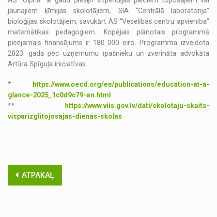
jaunajiem ķīmijas skolotājiem, SIA “Centrālā laboratorija”
bioloģijas skolotājiem, savukārt AS “Veselības centru apvienība”
matemātikas pedagogiem. Kopējais plānotais programmā
pieejamais finansējums ir 180 000 eiro. Programma izveidota
2023. gadā pēc uzņēmumu īpašnieku un zvērināta advokāta
Artūra Spīguļa iniciatīvas.
*
https://www.oecd.org/en/publications/education-at-a-
glance-2025_1c0d9c79-en.html
**
https://www.viis.gov.lv/dati/skolotaju-skaits-
visparizglitojosajas-dienas-skolas
ATPAKAĻ