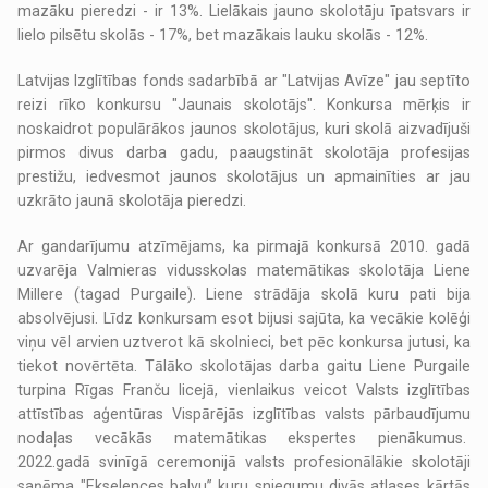
mazāku pieredzi - ir 13%. Lielākais jauno skolotāju īpatsvars ir
lielo pilsētu skolās - 17%, bet mazākais lauku skolās - 12%.
Latvijas Izglītības fonds sadarbībā ar "Latvijas Avīze" jau septīto
reizi rīko konkursu "Jaunais skolotājs". Konkursa mērķis ir
noskaidrot populārākos jaunos skolotājus, kuri skolā aizvadījuši
pirmos divus darba gadu, paaugstināt skolotāja profesijas
prestižu, iedvesmot jaunos skolotājus un apmainīties ar jau
uzkrāto jaunā skolotāja pieredzi.
Ar gandarījumu atzīmējams, ka pirmajā konkursā 2010. gadā
uzvarēja Valmieras vidusskolas matemātikas skolotāja Liene
Millere (tagad Purgaile). Liene strādāja skolā kuru pati bija
absolvējusi. Līdz konkursam esot bijusi sajūta, ka vecākie kolēģi
viņu vēl arvien uztverot kā skolnieci, bet pēc konkursa jutusi, ka
tiekot novērtēta. Tālāko skolotājas darba gaitu Liene Purgaile
turpina Rīgas Franču licejā, vienlaikus veicot Valsts izglītības
attīstības aģentūras Vispārējās izglītības valsts pārbaudījumu
nodaļas vecākās matemātikas ekspertes pienākumus.
2022.gadā svinīgā ceremonijā valsts profesionālākie skolotāji
saņēma "Ekselences balvu” kuru sniegumu divās atlases kārtās