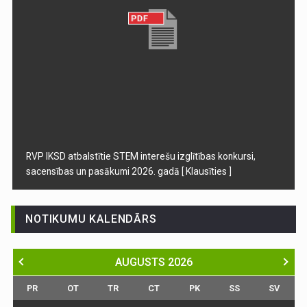
RVP IKSD atbalstītie STEM interešu izglītības konkursi,
sacensības un pasākumi 2026. gadā
[ Klausīties ]
NOTIKUMU KALENDĀRS
AUGUSTS
2026
PR
OT
TR
CT
PK
SS
SV