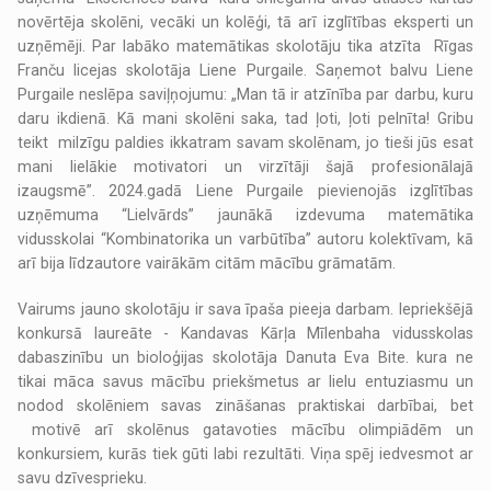
novērtēja skolēni, vecāki un kolēģi, tā arī izglītības eksperti un
uzņēmēji. Par labāko matemātikas skolotāju tika atzīta Rīgas
Franču licejas skolotāja Liene Purgaile. Saņemot balvu Liene
Purgaile neslēpa saviļņojumu: „Man tā ir atzīnība par darbu, kuru
daru ikdienā. Kā mani skolēni saka, tad ļoti, ļoti pelnīta! Gribu
teikt milzīgu paldies ikkatram savam skolēnam, jo tieši jūs esat
mani lielākie motivatori un virzītāji šajā profesionālajā
izaugsmē”. 2024.gadā Liene Purgaile pievienojās izglītības
uzņēmuma “Lielvārds” jaunākā izdevuma matemātika
vidusskolai “Kombinatorika un varbūtība” autoru kolektīvam, kā
arī bija līdzautore vairākām citām mācību grāmatām.
Vairums jauno skolotāju ir sava īpaša pieeja darbam. Iepriekšējā
konkursā laureāte - Kandavas Kārļa Mīlenbaha vidusskolas
dabaszinību un bioloģijas skolotāja Danuta Eva Bite. kura ne
tikai māca savus mācību priekšmetus ar lielu entuziasmu un
nodod skolēniem savas zināšanas praktiskai darbībai, bet
motivē arī skolēnus gatavoties mācību olimpiādēm un
konkursiem, kurās tiek gūti labi rezultāti. Viņa spēj iedvesmot ar
savu dzīvesprieku.