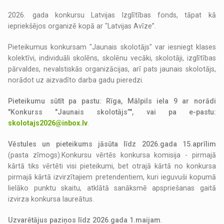
2026. gada konkursu Latvijas Izglītības fonds, tāpat kā
iepriekšējos organizē kopā ar "Latvijas Avīze”.
Pieteikumus konkursam "Jaunais skolotājs" var iesniegt klases
kolektīvi, individuāli skolēns, skolēnu vecāki, skolotāji, izglītības
pārvaldes, nevalstiskās organizācijas, arī pats jaunais skolotājs,
norādot uz aizvadīto darba gadu pieredzi.
Pieteikumu sūtīt pa pastu: Rīga, Mālpils iela 9 ar norādi
"Konkurss "Jaunais skolotājs”", vai pa e-pastu:
skolotajs2026@inbox.lv
.
Vēstules un pieteikums jāsūta līdz 2026.gada 15.aprīlim
(pasta zīmogs).Konkursu vērtēs konkursa komisija - pirmajā
kārtā tiks vērtēti visi pieteikumi, bet otrajā kārtā no konkursa
pirmajā kārtā izvirzītajiem pretendentiem, kuri ieguvuši kopumā
lielāko punktu skaitu, atklātā sanāksmē apspriešanas gaitā
izvirza konkursa laureātus.
Uzvarētājus paziņos līdz 2026.gada 1.maijam
.