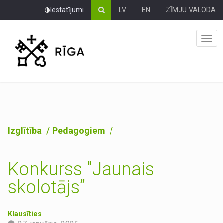
Pāriet
Iestatījumi
LV
EN
ZĪMJU VALODA
uz
lapas
saturu
Izglītība
Pedagogiem
Konkurss "Jaunais
skolotājs”
Klausīties