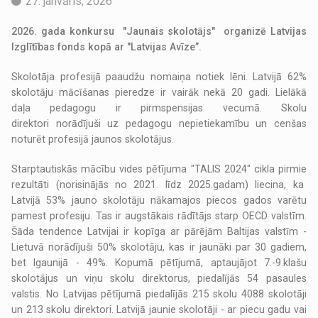
27. janvāris, 2026
2026. gada konkursu "Jaunais skolotājs" organizē Latvijas
Izglītības fonds kopā ar "Latvijas Avīze”.
Skolotāja profesijā paaudžu nomaiņa notiek lēni. Latvijā 62%
skolotāju mācīšanas pieredze ir vairāk nekā 20 gadi. Lielākā
daļa pedagogu ir pirmspensijas vecumā. Skolu
direktori norādījuši uz pedagogu nepietiekamību un cenšas
noturēt profesijā jaunos skolotājus.
Starptautiskās mācību vides pētījuma "TALIS 2024" cikla pirmie
rezultāti (norisinājās no 2021. līdz 2025.gadam) liecina, ka
Latvijā 53% jauno skolotāju nākamajos piecos gados varētu
pamest profesiju. Tas ir augstākais rādītājs starp OECD valstīm.
Šāda tendence Latvijai ir kopīga ar pārējām Baltijas valstīm -
Lietuvā norādījuši 50% skolotāju, kas ir jaunāki par 30 gadiem,
bet Igaunijā - 49%. Kopumā pētījumā, aptaujājot 7.-9.klašu
skolotājus un viņu skolu direktorus, piedalījās 54 pasaules
valstis. No Latvijas pētījumā piedalījās 215 skolu 4088 skolotāji
un 213 skolu direktori. Latvijā jaunie skolotāji - ar piecu gadu vai