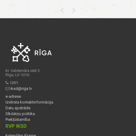
Kr. Valdemāra ielā 5
Rīga, LV-1010
1201
iksd@riga.lv
e-adrese
Izvērsta kontaktinformācija
Datu apstrāde
Sīkdatņu politika
Piekļūstamība
RVP IKSD
Kalendārs iFrame