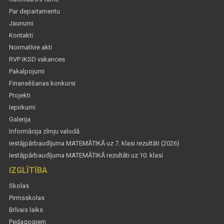
Par departamentu
Jaunumi
Kontakti
Normatīvie akti
RVP IKSD vakances
Pakalpojumi
Finansēšanas konkursi
Projekti
Iepirkumi
Galerija
Informācija zīmju valodā
Iestājpārbaudījuma MATEMĀTIKĀ uz 7. klasi rezultāti (2026)
Iestājpārbaudījuma MATEMĀTIKĀ rezultāti uz 10. klasi
IZGLĪTĪBA
Skolas
Pirmsskolas
Brīvais laiks
Pedagogiem