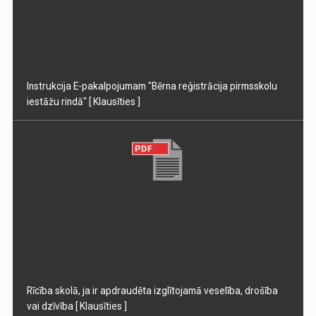
Instrukcija E-pakalpojumam "Bērna reģistrācija pirmsskolu
iestāžu rindā"
[ Klausīties ]
Rīcība skolā, ja ir apdraudēta izglītojamā veselība, drošība
vai dzīvība
[ Klausīties ]