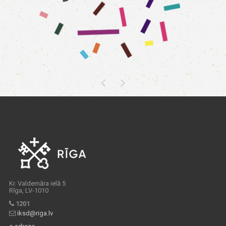
Kr. Valdemāra ielā 5
Rīga, LV-1010
1201
iksd@riga.lv