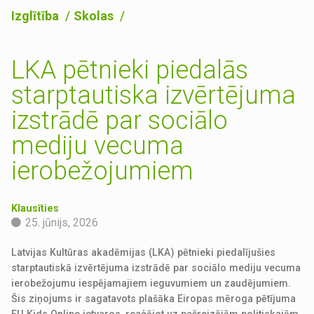
Izglītība
Skolas
LKA pētnieki piedalās
starptautiska izvērtējuma
izstrādē par sociālo
mediju vecuma
ierobežojumiem
Klausīties
25. jūnijs, 2026
Latvijas Kultūras akadēmijas (LKA) pētnieki piedalījušies
starptautiskā izvērtējuma izstrādē par sociālo mediju vecuma
ierobežojumu iespējamajiem ieguvumiem un zaudējumiem.
Šis ziņojums ir sagatavots plašāka Eiropas mēroga pētījuma