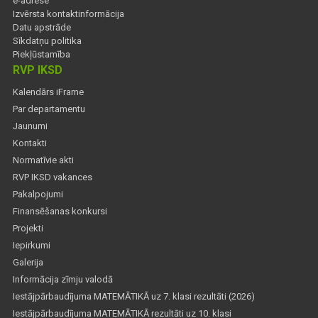
e-adrese
Izvērsta kontaktinformācija
Datu apstrāde
Sīkdatņu politika
Piekļūstamība
RVP IKSD
Kalendārs iFrame
Par departamentu
Jaunumi
Kontakti
Normatīvie akti
RVP IKSD vakances
Pakalpojumi
Finansēšanas konkursi
Projekti
Iepirkumi
Galerija
Informācija zīmju valodā
Iestājpārbaudījuma MATEMĀTIKĀ uz 7. klasi rezultāti (2026)
Iestājpārbaudījuma MATEMĀTIKĀ rezultāti uz 10. klasi