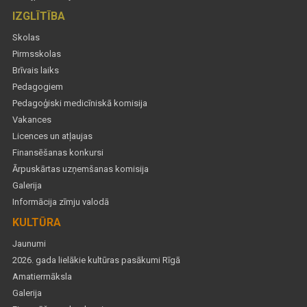
IZGLĪTĪBA
Skolas
Pirmsskolas
Brīvais laiks
Pedagogiem
Pedagoģiski medicīniskā komisija
Vakances
Licences un atļaujas
Finansēšanas konkursi
Ārpuskārtas uzņemšanas komisija
Galerija
Informācija zīmju valodā
KULTŪRA
Jaunumi
2026. gada lielākie kultūras pasākumi Rīgā
Amatiermāksla
Galerija