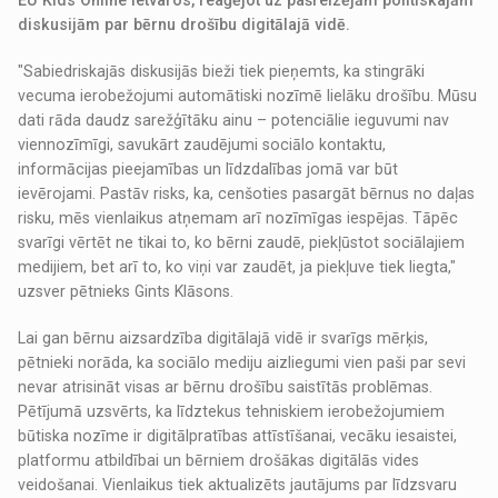
EU Kids Online ietvaros, reaģējot uz pašreizējām politiskajām
diskusijām par bērnu drošību digitālajā vidē.
"Sabiedriskajās diskusijās bieži tiek pieņemts, ka stingrāki
vecuma ierobežojumi automātiski nozīmē lielāku drošību. Mūsu
dati rāda daudz sarežģītāku ainu – potenciālie ieguvumi nav
viennozīmīgi, savukārt zaudējumi sociālo kontaktu,
informācijas pieejamības un līdzdalības jomā var būt
ievērojami. Pastāv risks, ka, cenšoties pasargāt bērnus no daļas
risku, mēs vienlaikus atņemam arī nozīmīgas iespējas. Tāpēc
svarīgi vērtēt ne tikai to, ko bērni zaudē, piekļūstot sociālajiem
medijiem, bet arī to, ko viņi var zaudēt, ja piekļuve tiek liegta,"
uzsver pētnieks Gints Klāsons.
Lai gan bērnu aizsardzība digitālajā vidē ir svarīgs mērķis,
pētnieki norāda, ka sociālo mediju aizliegumi vien paši par sevi
nevar atrisināt visas ar bērnu drošību saistītās problēmas.
Pētījumā uzsvērts, ka līdztekus tehniskiem ierobežojumiem
būtiska nozīme ir digitālpratības attīstīšanai, vecāku iesaistei,
platformu atbildībai un bērniem drošākas digitālās vides
veidošanai. Vienlaikus tiek aktualizēts jautājums par līdzsvaru