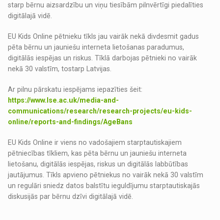
starp bērnu aizsardzību un viņu tiesībām pilnvērtīgi piedalīties
digitālajā vidē.
EU Kids Online pētnieku tīkls jau vairāk nekā divdesmit gadus
pēta bērnu un jauniešu interneta lietošanas paradumus,
digitālās iespējas un riskus. Tīklā darbojas pētnieki no vairāk
nekā 30 valstīm, tostarp Latvijas.
Ar pilnu pārskatu iespējams iepazīties šeit:
https://www.lse.ac.uk/media-and-
communications/research/research-projects/eu-kids-
online/reports-and-findings/AgeBans
EU Kids Online ir viens no vadošajiem starptautiskajiem
pētniecības tīkliem, kas pēta bērnu un jauniešu interneta
lietošanu, digitālās iespējas, riskus un digitālās labbūtības
jautājumus. Tīkls apvieno pētniekus no vairāk nekā 30 valstīm
un regulāri sniedz datos balstītu ieguldījumu starptautiskajās
diskusijās par bērnu dzīvi digitālajā vidē.