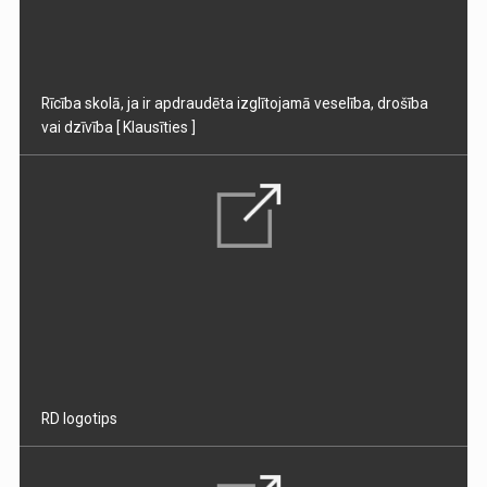
Rīcība skolā, ja ir apdraudēta izglītojamā veselība, drošība
vai dzīvība
[ Klausīties ]
RD logotips