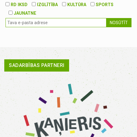
RD IKSD
IZGLĪTĪBA
KULTŪRA
SPORTS
JAUNATNE
NOSŪTĪT
SADARBĪBAS PARTNERI