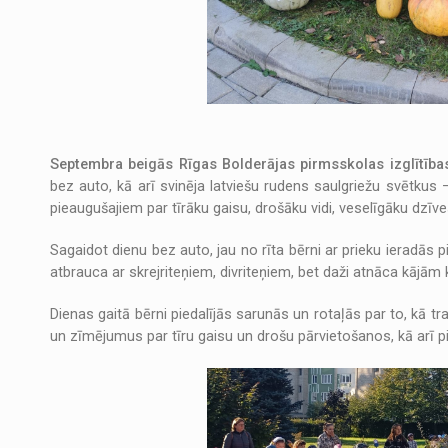
Septembra beigās Rīgas Bolderājas pirmsskolas izglītība
bez auto, kā arī svinēja latviešu rudens saulgriežu svētkus
pieaugušajiem par tīrāku gaisu, drošāku vidi, veselīgāku dzīves
Sagaidot dienu bez auto, jau no rīta bērni ar prieku ieradās 
atbrauca ar skrejriteņiem, divriteņiem, bet daži atnāca kājām
Dienas gaitā bērni piedalījās sarunās un rotaļās par to, kā tr
un zīmējumus par tīru gaisu un drošu pārvietošanos, kā arī pi