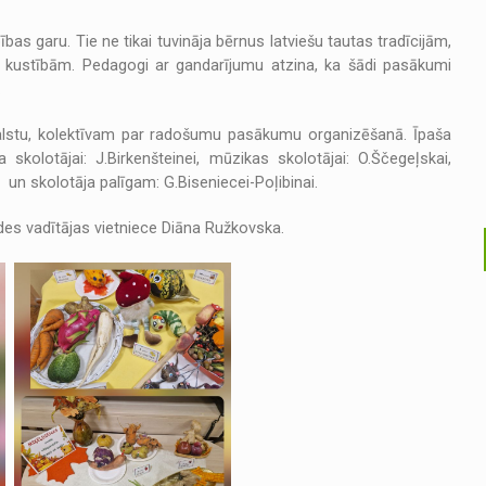
as garu. Tie ne tikai tuvināja bērnus latviešu tautas tradīcijām,
n kustībām. Pedagogi ar gandarījumu atzina, ka šādi pasākumi
.
alstu, kolektīvam par radošumu pasākumu organizēšanā. Īpaša
olotājai: J.Birkenšteinei, mūzikas skolotājai: O.Ščegeļskai,
 un skolotāja palīgam: G.Biseniecei-Poļibinai.
ādes vadītājas vietniece Diāna Ružkovska.