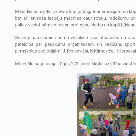
Miķeļdienas svētki izdevās krāšņi, bagāti ar emocijām un kopīb
bet arī sniedza iespēju mācīties caur rotaļu, radošumu u
palīdz veidot bērniem cieņu pret dabu, darbu un kopā būšanu
Sirsnīgi pateicamies bērnu vecākiem par atsaucību un atb
pateicība par pasākuma organizēšanu un vadīšanu sporta sk
pirmskolas skolotājām: J. Rimkevičai, N.Kļimovičai, I.Korsakai
Materiālu sagatavoja: Rīgas 273. pirmsskolas izglītības iest