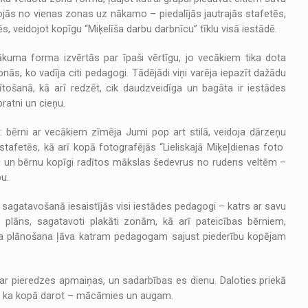
jās no vienas zonas uz nākamo – piedalījās jautrajās stafetēs,
, veidojot kopīgu “Miķelīša darbu darbnīcu” tīklu visā iestādē.
ākuma forma izvērtās par īpaši vērtīgu, jo vecākiem tika dota
onās, ko vadīja citi pedagogi. Tādējādi viņi varēja iepazīt dažādu
ītošanā, kā arī redzēt, cik daudzveidīga un bagāta ir iestādes
ratni un cieņu.
 bērni ar vecākiem zīmēja Jumi pop art stilā, veidoja dārzeņu
 stafetēs, kā arī kopā fotografējās “Lieliskajā Miķeļdienas foto
ku un bērnu kopīgi radītos mākslas šedevrus no rudens veltēm –
u.
gatavošanā iesaistījās visi iestādes pedagogi – katrs ar savu
 plāns, sagatavoti plakāti zonām, kā arī pateicības bērniem,
ta plānošana ļāva katram pedagogam sajust piederību kopējam
par pieredzes apmaiņas, un sadarbības es dienu. Daloties priekā
ja, ka kopā darot – mācāmies un augam.