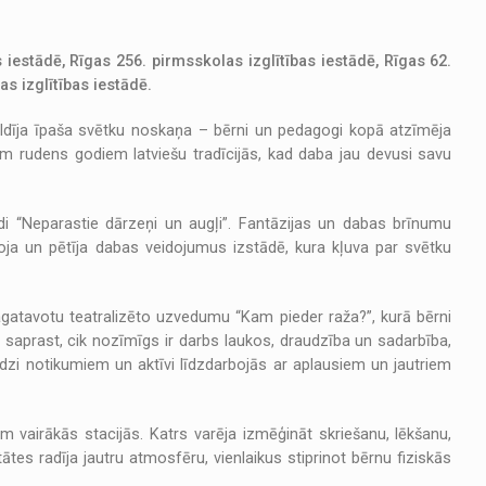
iestādē, Rīgas 256. pirmsskolas izglītības iestādē, Rīgas 62.
s izglītības iestādē.
ldīja īpaša svētku noskaņa – bērni un pedagogi kopā atzīmēja
em rudens godiem latviešu tradīcijās, kad daba jau devusi savu
i “Neparastie dārzeņi un augļi”. Fantāzijas un dabas brīnumu
oja un pētīja dabas veidojumus izstādē, kura kļuva par svētku
gatavotu teatralizēto uzvedumu “Kam pieder raža?”, kurā bērni
a saprast, cik nozīmīgs ir darbs laukos, draudzība un sadarbība,
a līdzi notikumiem un aktīvi līdzdarbojās ar aplausiem un jautriem
 vairākās stacijās. Katrs varēja izmēģināt skriešanu, lēkšanu,
ātes radīja jautru atmosfēru, vienlaikus stiprinot bērnu fiziskās