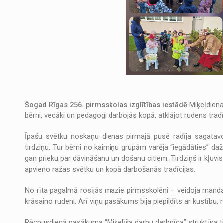
Šogad Rīgas 256. pirmsskolas izglītības iestādē
Miķeļdiena
bērni, vecāki un pedagogi darbojās kopā, atklājot rudens tradī
Īpašu svētku noskaņu dienas pirmajā pusē radīja sagatavoš
tirdziņu. Tur bērni no kaimiņu grupām varēja “iegādāties” 
gan prieku par dāvināšanu un došanu citiem. Tirdziņš ir kļuvi
apvieno ražas svētku un kopā darbošanās tradīcijas.
No rīta pagalmā rosījās mazie pirmsskolēni – veidoja mandal
krāsaino rudeni. Arī viņu pasākums bija piepildīts ar kustību
Pēcpusdienā pasākuma “Miķelīša darbu darbnīca” struktūra tik