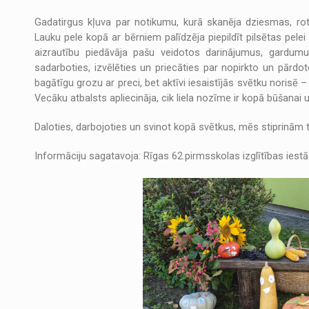
Gadatirgus kļuva par notikumu, kurā skanēja dziesmas, rotaļ
Lauku pele kopā ar bērniem palīdzēja piepildīt pilsētas pelei 
aizrautību piedāvāja pašu veidotos darinājumus, gardumus
sadarboties, izvēlēties un priecāties par nopirkto un pārdot
bagātīgu grozu ar preci, bet aktīvi iesaistījās svētku norisē –
Vecāku atbalsts apliecināja, cik liela nozīme ir kopā būšanai 
Daloties, darbojoties un svinot kopā svētkus, mēs stiprinām 
Informāciju sagatavoja: Rīgas 62.pirmsskolas izglītības iestā