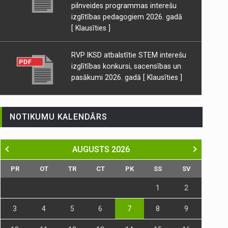
pilnveides programmas interešu
izglītības pedagogiem 2026. gadā
[ Klausīties ]
RVP IKSD atbalstītie STEM interešu
izglītības konkursi, sacensības un
pasākumi 2026. gadā
[ Klausīties ]
NOTIKUMU KALENDĀRS
AUGUSTS
2026
PR
OT
TR
CT
PK
SS
SV
1
2
3
4
5
6
7
8
9