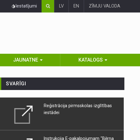
Iestatījumi
LV
EN
ZĪMJU VALODA
JAUNATNE
KATALOGS
SVARĪGI
Reģistrācija pirmsskolas izglītības
iestādei
Instrukcija E-pakalpojumam "Bērna