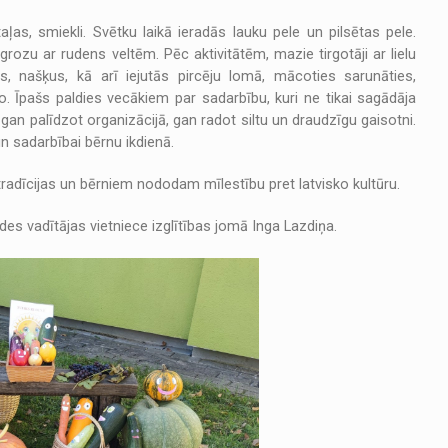
as, smiekli. Svētku laikā ieradās lauku pele un pilsētas pele.
grozu ar rudens veltēm. Pēc aktivitātēm, mazie tirgotāji ar lielu
, našķus, kā arī iejutās pircēju lomā, mācoties sarunāties,
o. Īpašs paldies vecākiem par sadarbību, kuri ne tikai sagādāja
 gan palīdzot organizācijā, gan radot siltu un draudzīgu gaisotni.
un sadarbībai bērnu ikdienā.
tradīcijas un bērniem nododam mīlestību pret latvisko kultūru.
des vadītājas vietniece izglītības jomā Inga Lazdiņa.