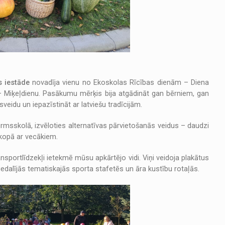
s iestāde
novadīja vienu no Ekoskolas Rīcības dienām – Diena
 – Miķeļdienu. Pasākumu mērķis bija atgādināt gan bērniem, gan
veidu un iepazīstināt ar latviešu tradīcijām.
pirmsskolā, izvēloties alternatīvas pārvietošanās veidus – daudzi
 kopā ar vecākiem.
ansportlīdzekļi ietekmē mūsu apkārtējo vidi. Viņi veidoja plakātus
edalījās tematiskajās sporta stafetēs un āra kustību rotaļās.