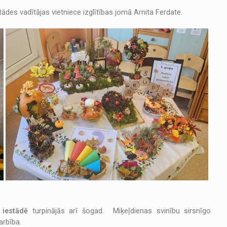
tādes vadītājas vietniece izglītības jomā Arnita Ferdate.
 iestādē
turpinājās arī šogad. Miķeļdienas svinību sirsnīgo
arbība.