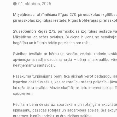
01. oktobris, 2025
Miķeļdienas atzīmēšana Rīgas 273. pirmsskolas izglītības 
pirmsskolas izglītības iestādē, Rīgas Bolderājas pirmsskola
29.septembrī Rīgas 273. pirmsskolas izglītības iestādē
va
Miķeļdienu jeb ražas svētkus. Šī diena ir viens no senākaji
bagātību un ir īstais brīdis pateikties par ražu.
Svinības iesākās ar bērnu un vecāku veidotu radošo izstād
apvienojums radīja daudz smaidu – bērni ar aizrautību vēr
neatņemamu sastāvdaļu.
Pasākuma turpinājumā bērni tika aicināti vērot pedagogu sa
iepazina dažādus tēlus, kas ar rotaļīgu stāstu palīdzību ļāv
lai raža tiktu ievākta. Mazie skatītāji ar lielu interesi sekoj
saucieniem.
Pēc tam bērni devās uz sportiskām un rotaļīgām aktivitātēm
ripināšanu, dažādas rotaļas un sadarbības spēles. Šīs aktivit
prasmes, kustību prieku un draudzības sajūtu.