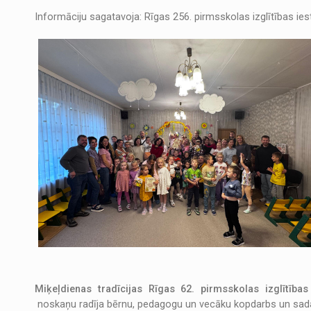
Informāciju sagatavoja: Rīgas 256. pirmsskolas izglītības ies
Miķeļdienas tradīcijas Rīgas 62. pirmsskolas izglītības
noskaņu radīja bērnu, pedagogu un vecāku kopdarbs un sad