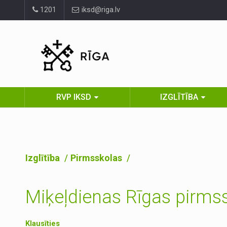
Pāriet
1201
iksd@riga.lv
uz
lapas
saturu
RVP IKSD
IZGLĪTĪBA
Izglītība
Pirmsskolas
Miķeļdienas Rīgas pirmssk
Klausīties