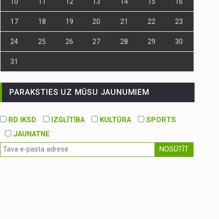
10
11
12
13
14
15
16
17
18
19
20
21
22
23
24
25
26
27
28
29
30
31
PARAKSTIES UZ MŪSU JAUNUMIEM
RD IKSD
IZGLĪTĪBA
KULTŪRA
SPORTS
JAUNATNE
NOSŪTĪT