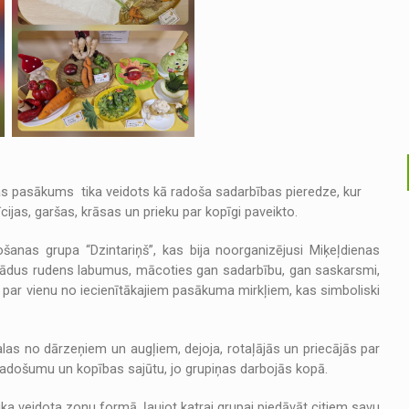
s pasākums tika veidots kā radoša sadarbības pieredze, kur
cijas, garšas, krāsas un prieku par kopīgi paveikto.
anas grupa “Dzintariņš”, kas bija noorganizējusi Miķeļdienas
dažādus rudens labumus, mācoties gan sadarbību, gan saskarsmi,
s par vienu no iecienītākajiem pasākuma mirkļiem, kas simboliski
as no dārzeņiem un augļiem, dejoja, rotaļājās un priecājās par
, radošumu un kopības sajūtu, jo grupiņas darbojās kopā.
a veidota zonu formā, ļaujot katrai grupai piedāvāt citiem savu