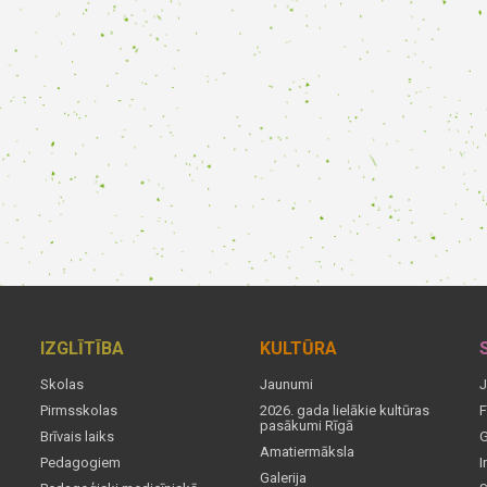
IZGLĪTĪBA
KULTŪRA
Skolas
Jaunumi
J
Pirmsskolas
2026. gada lielākie kultūras
F
pasākumi Rīgā
Brīvais laiks
G
Amatiermāksla
Pedagogiem
I
Galerija