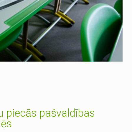
ru piecās pašvaldības
dēs