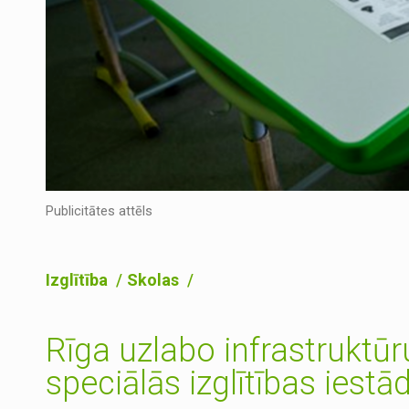
Publicitātes attēls
Izglītība
Skolas
Rīga uzlabo infrastruktū
speciālās izglītības iestā