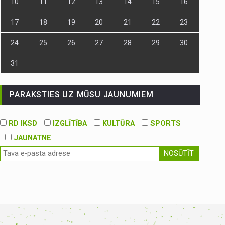
10
11
12
13
14
15
16
17
18
19
20
21
22
23
24
25
26
27
28
29
30
31
PARAKSTIES UZ MŪSU JAUNUMIEM
RD IKSD
IZGLĪTĪBA
KULTŪRA
SPORTS
JAUNATNE
NOSŪTĪT