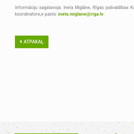
Informāciju sagatavoja: Ineta Miglāne, Rīgas pašvaldības 
koordinatore,e-pasts:
ineta.miglane@riga.lv
.
ATPAKAĻ