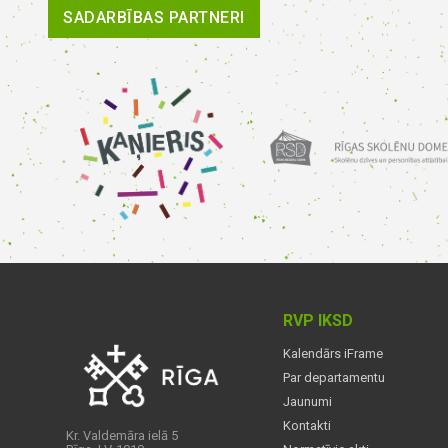
SADARBĪBAS PARTNERI
RVP IKSD
Kalendārs iFrame
Par departamentu
Jaunumi
Kontakti
Kr. Valdemāra ielā 5