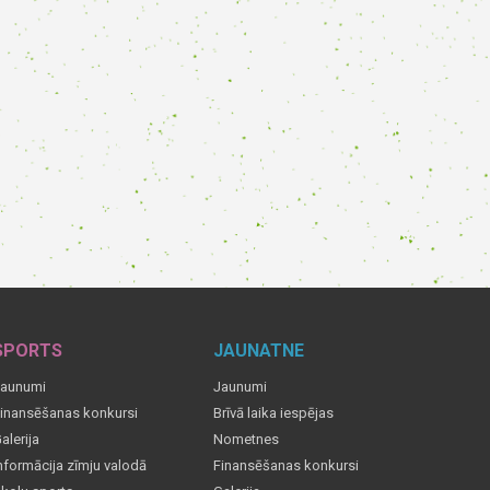
SPORTS
JAUNATNE
aunumi
Jaunumi
inansēšanas konkursi
Brīvā laika iespējas
alerija
Nometnes
nformācija zīmju valodā
Finansēšanas konkursi