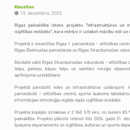
Klausīties
15. decembris, 2025
Rīgas pašvaldība īsteno projektu “Infrastruktūras un 
izglītības iestādēs”, kura mērķis ir uzlabot mācību vidi un 
Projektā ir iesaistītas Rīgas 1. pamatskola – attīstības cent
Rīgas Ēbelmuižas pamatskola un Rīgas Strazdumuižas vidussk
Būvdarbi sākti Rīgas Strazdumuižas vidusskolā – attīstības c
telpu, gaiteņu, kāpņu telpu un sanitāro mezglu atjaunoš
aprīkojuma uzstādīšana.
Projektā paredzēti vides un infrastruktūras uzlabojumi: 
pamatskolā – attīstības centrā, sporta laukuma labiekārt
informācijas tehnoloģiju iegāde šajās izglītības iestādēs.
Projekta kopējās izmaksas ir 2 960 570 eiro, no kuriem 85 
pašvaldība. Projektu plānots īstenot līdz 2026. gada 31. d
Īpašuma departaments un Izglītības, kultūras un sporta dep