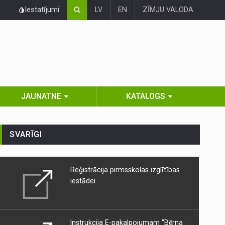
Iestatījumi
LV
EN
ZĪMJU VALODA
JAUNATNE
KATALOGS
SVARĪGI
Reģistrācija pirmsskolas izglītības
iestādei
Instrukcija E-pakalpojumam "Bērna