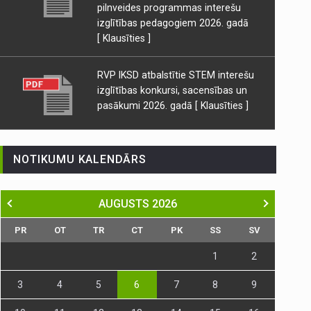
pilnveides programmas interešu
izglītības pedagogiem 2026. gadā
[ Klausīties ]
RVP IKSD atbalstītie STEM interešu
izglītības konkursi, sacensības un
pasākumi 2026. gadā
[ Klausīties ]
NOTIKUMU KALENDĀRS
AUGUSTS
2026
PR
OT
TR
CT
PK
SS
SV
1
2
3
4
5
6
7
8
9