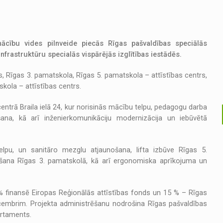
mācību vides pilnveide piecās Rīgas pašvaldības speciālās
infrastruktūru specialās vispārējās izglītības iestādēs.
rs, Rīgas 3. pamatskola, Rīgas 5. pamatskola – attīstības centrs,
ola – attīstības centrs.
entrā Braila ielā 24, kur norisinās mācību telpu, pedagogu darba
ana, kā arī inženierkomunikāciju modernizācija un iebūvētā
telpu, un sanitāro mezglu atjaunošana, lifta izbūve Rīgas 5.
ošana Rīgas 3. pamatskolā, kā arī ergonomiska aprīkojuma un
% finansē Eiropas Reģionālās attīstības fonds un 15 % – Rīgas
ecembrim. Projekta administrēšanu nodrošina Rīgas pašvaldības
artaments.