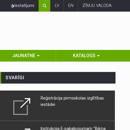
Iestatījumi
LV
EN
ZĪMJU VALODA
JAUNATNE
KATALOGS
SVARĪGI
Reģistrācija pirmsskolas izglītības
iestādei
Instrukcija E-pakalpojumam "Bērna