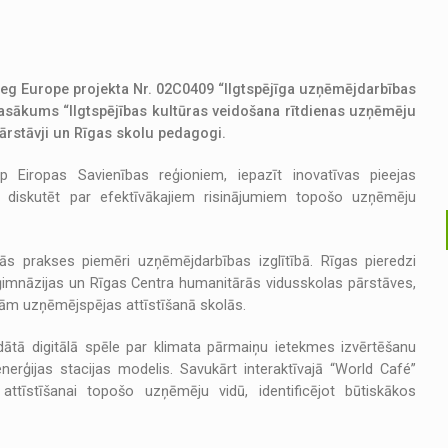
erreg Europe projekta Nr. 02C0409 “Ilgtspējīga uzņēmējdarbības
 pasākums “Ilgtspējības kultūras veidošana rītdienas uzņēmēju
 pārstāvji un Rīgas skolu pedagogi.
 Eiropas Savienības reģioniem, iepazīt inovatīvas pieejas
rī diskutēt par efektīvākajiem risinājumiem topošo uzņēmēju
ās prakses piemēri uzņēmējdarbības izglītībā. Rīgas pieredzi
ģimnāzijas un Rīgas Centra humanitārās vidusskolas pārstāves,
īvām uzņēmējspējas attīstīšanā skolās.
rādātā digitālā spēle par klimata pārmaiņu ietekmes izvērtēšanu
nerģijas stacijas modelis. Savukārt interaktīvajā “World Café”
 attīstīšanai topošo uzņēmēju vidū, identificējot būtiskākos