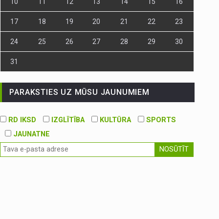
10
11
12
13
14
15
16
17
18
19
20
21
22
23
24
25
26
27
28
29
30
31
PARAKSTIES UZ MŪSU JAUNUMIEM
RD IKSD
IZGLĪTĪBA
KULTŪRA
SPORTS
JAUNATNE
NOSŪTĪT