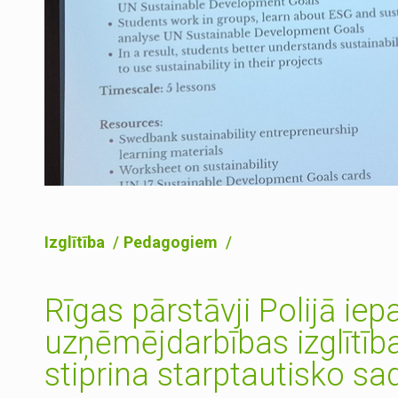
Izglītība
Pedagogiem
Rīgas pārstāvji Polijā iepa
uzņēmējdarbības izglītīb
stiprina starptautisko sa