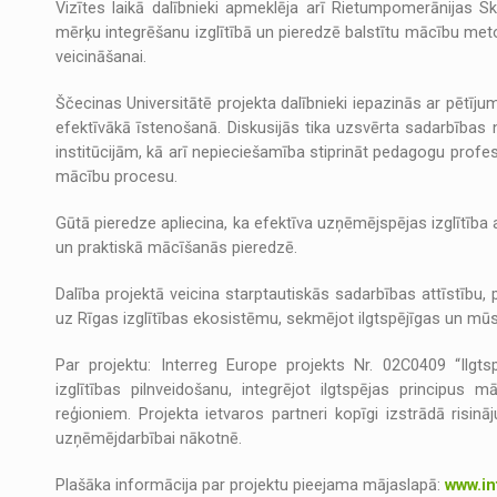
Vizītes laikā dalībnieki apmeklēja arī Rietumpomerānijas Sk
mērķu integrēšanu izglītībā un pieredzē balstītu mācību me
veicināšanai.
Ščecinas Universitātē projekta dalībnieki iepazinās ar pētī
efektīvākā īstenošanā. Diskusijās tika uzsvērta sadarbība
institūcijām, kā arī nepieciešamība stiprināt pedagogu profe
mācību procesu.
Gūtā pieredze apliecina, ka efektīva uzņēmējspējas izglītība 
un praktiskā mācīšanās pieredzē.
Dalība projektā veicina starptautiskās sadarbības attīstību,
uz Rīgas izglītības ekosistēmu, sekmējot ilgtspējīgas un mūs
Par projektu: Interreg Europe projekts Nr. 02C0409 “Ilgts
izglītības pilnveidošanu, integrējot ilgtspējas principu
reģioniem. Projekta ietvaros partneri kopīgi izstrādā risinā
uzņēmējdarbībai nākotnē.
Plašāka informācija par projektu pieejama mājaslapā:
www.in