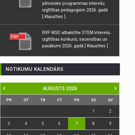
pilnveides programmas interešu
izglītības pedagogiem 2026. gadā
[ Klausīties ]
RVP IKSD atbalstītie STEM interešu
izglītības konkursi, sacensības un
pasākumi 2026. gadā
[ Klausīties ]
NOTIKUMU KALENDĀRS
AUGUSTS
2026
PR
OT
TR
CT
PK
SS
SV
1
2
3
4
5
6
7
8
9