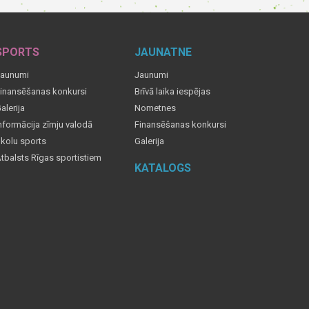
SPORTS
JAUNATNE
aunumi
Jaunumi
inansēšanas konkursi
Brīvā laika iespējas
alerija
Nometnes
nformācija zīmju valodā
Finansēšanas konkursi
kolu sports
Galerija
tbalsts Rīgas sportistiem
KATALOGS