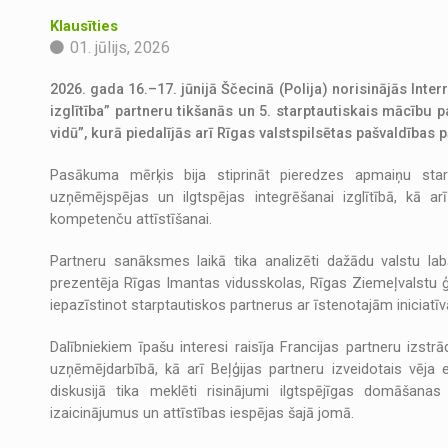
Klausīties
01. jūlijs, 2026
2026. gada 16.–17. jūnijā Ščecinā (Polija) norisinājās Int
izglītība” partneru tikšanās un 5. starptautiskais mācību
vidū”, kurā piedalījās arī Rīgas valstspilsētas pašvaldības
Pasākuma mērķis bija stiprināt pieredzes apmaiņu starp
uzņēmējspējas un ilgtspējas integrēšanai izglītībā, kā a
kompetenču attīstīšanai.
Partneru sanāksmes laikā tika analizēti dažādu valstu lab
prezentēja Rīgas Imantas vidusskolas, Rīgas Ziemeļvalstu 
iepazīstinot starptautiskos partnerus ar īstenotajām iniciat
Dalībniekiem īpašu interesi raisīja Francijas partneru izst
uzņēmējdarbībā, kā arī Beļģijas partneru izveidotais vēja e
diskusijā tika meklēti risinājumi ilgtspējīgas domāšanas
izaicinājumus un attīstības iespējas šajā jomā.