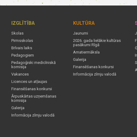
IZGLĪTĪBA
KULTŪRA
Skolas
Jaunumi
J
Pirmsskolas
2026. gada lielākie kultūras
F
pasākumi Rīgā
Brīvais laiks
G
Amatiermāksla
Pedagogiem
I
Galerija
Pedagoģiski medicīniskā
S
komisija
Finansēšanas konkursi
A
Vakances
Informācija zīmju valodā
Licences un atļaujas
Finansēšanas konkursi
Ārpuskārtas uzņemšanas
komisija
Galerija
Informācija zīmju valodā