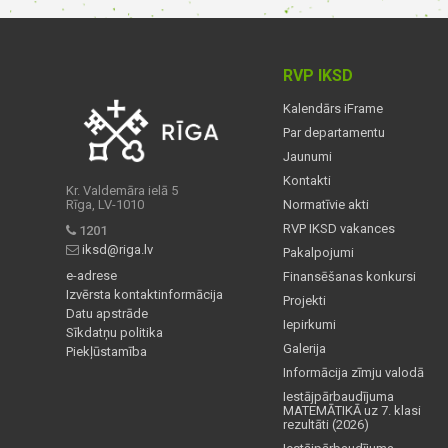
RVP IKSD
Kalendārs iFrame
Par departamentu
Jaunumi
Kontakti
Kr. Valdemāra ielā 5
Rīga, LV-1010
Normatīvie akti
RVP IKSD vakances
1201
iksd@riga.lv
Pakalpojumi
e-adrese
Finansēšanas konkursi
Izvērsta kontaktinformācija
Projekti
Datu apstrāde
Iepirkumi
Sīkdatņu politika
Galerija
Piekļūstamība
Informācija zīmju valodā
Iestājpārbaudījuma
MATEMĀTIKĀ uz 7. klasi
rezultāti (2026)