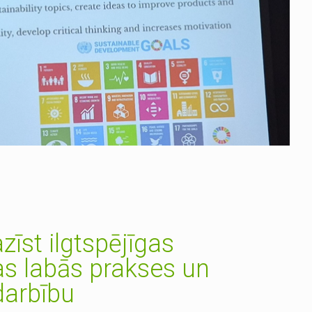
zīst ilgtspējīgas
as labās prakses un
darbību