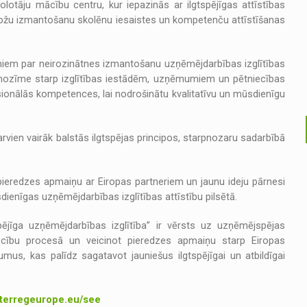
olotāju mācību centru, kur iepazinās ar ilgtspējīgas attīstības
tožu izmantošanu skolēnu iesaistes un kompetenču attīstīšanas
jumiem par neirozinātnes izmantošanu uzņēmējdarbības izglītības
s nozīme starp izglītības iestādēm, uzņēmumiem un pētniecības
sionālās kompetences, lai nodrošinātu kvalitatīvu un mūsdienīgu
arvien vairāk balstās ilgtspējas principos, starpnozaru sadarbībā
 pieredzes apmaiņu ar Eiropas partneriem un jaunu ideju pārnesi
dienīgas uzņēmējdarbības izglītības attīstību pilsētā.
pējīga uzņēmējdarbības izglītība” ir vērsts uz uzņēmējspējas
s mācību procesā un veicinot pieredzes apmaiņu starp Eiropas
jumus, kas palīdz sagatavot jauniešus ilgtspējīgai un atbildīgai
terregeurope.eu/see