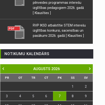
pilnveides programmas interešu
izglītības pedagogiem 2026. gadā
[ Klausīties ]
RVP IKSD atbalstītie STEM interešu
izglītības konkursi, sacensības un
pasākumi 2026. gadā
[ Klausīties ]
NOTIKUMU KALENDĀRS
AUGUSTS
2026
PR
OT
TR
CT
PK
SS
SV
1
2
3
4
5
6
7
8
9