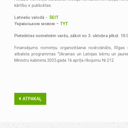
kārtību ir publicētas:
Latviešu valodā -
ŠEIT
Yкраїнською мовою –
TYT
Pieteikties nometnēm varēs, sākot no 3. oktobra plkst. 10:
Finansējums nometņu organizēšanai nodrošināts, Rīgas do
atbalsta programmas “Ukrainas un Latvijas bērnu un jaun
Ministru kabineta 2025.gada 16.aprīļa rīkojumu Nr.212.
ATPAKAĻ