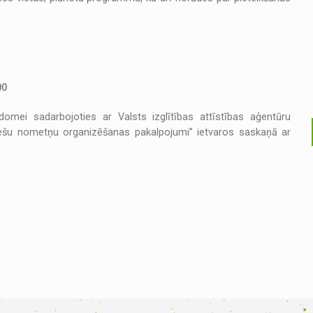
00
mei sadarbojoties ar Valsts izglītības attīstības aģentūru
iešu nometņu organizēšanas pakalpojumi” ietvaros saskaņā ar