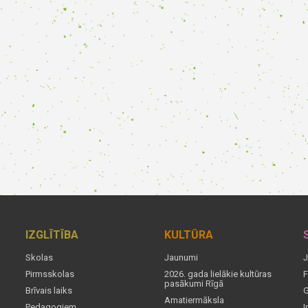
IZGLĪTĪBA
KULTŪRA
Skolas
Jaunumi
J
Pirmsskolas
2026. gada lielākie kultūras
F
pasākumi Rīgā
Brīvais laiks
G
Amatiermāksla
Pedagogiem
I