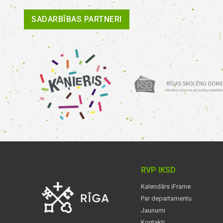
SADARBĪBAS PARTNERI
RVP IKSD
Kalendārs iFrame
Par departamentu
Jaunumi
Kontakti