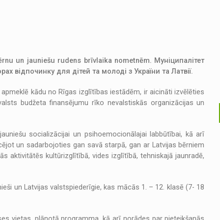
 bērnu un jauniešu rudens brīvlaika nometnēm. Муніципалітет
ах відпочинку для дітей та молоді з України та Латвії.
i apmeklē kādu no Rīgas izglītības iestādēm, ir aicināti izvēlēties
alsts budžeta finansējumu rīko nevalstiskās organizācijas un
uniešu socializācijai un psihoemocionālajai labbūtībai, kā arī
cējot un sadarbojoties gan savā starpā, gan ar Latvijas bērniem
aktivitātēs kultūrizglītībā, vides izglītībā, tehniskajā jaunradē,
ieši un Latvijas valstspiederīgie, kas mācās 1. – 12. klasē (7- 18
ses vietas, plānotā programma, kā arī norādes par pieteikšanās