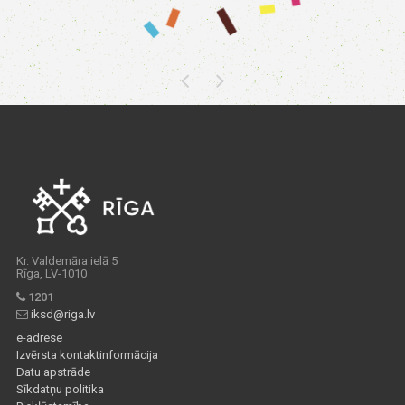
Kr. Valdemāra ielā 5
Rīga, LV-1010
1201
iksd@riga.lv
e-adrese
Izvērsta kontaktinformācija
Datu apstrāde
Sīkdatņu politika