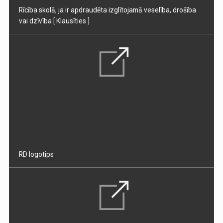
Rīcība skolā, ja ir apdraudēta izglītojamā veselība, drošība
vai dzīvība
[ Klausīties ]
RD logotips