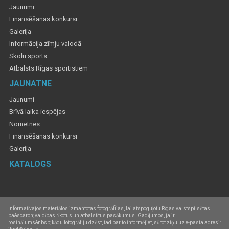
Jaunumi
Finansēšanas konkursi
Galerija
Informācija zīmju valodā
Skolu sports
Atbalsts Rīgas sportistiem
JAUNATNE
Jaunumi
Brīvā laika iespējas
Nometnes
Finansēšanas konkursi
Galerija
KATALOGS
Informatīvajos materiālos izmantotas fotogrāfijas, lai atspoguļotu Rīgas valstspilsētas
pa&scaron;valdības rīkotus un atbalstītus pasākumus. Gadījumos, ja ir
rosinājums&nbsp;kādu fotogrāfiju dzēst, tad par to informējiet, sūtot ziņu uz e-pasta adresi: