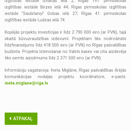
izglītības iestāde Izvaltas ielā 2; Rīgas 197. pirmsskolas
izglītības iestāde Birzes ielā 44; Rīgas pirmsskolas izglītības
iestāde “Saulstariņi” Gobas ielā 27; Rīgas 41. pirmsskolas
izglītības iestāde Ludzas ielā 74.
Kopējās projektu investīcijas ir līdz 2 790 000 eiro (ar PVN), tajā
skaitā būvuzraudzības izdevumi. Projektam tiks nodrošināts
līdzfinansējums līdz 418 500 eiro (ar PVN) no Rīgas pašvaldības
budžeta. Projekta īstenošanai no Valsts kases vai cita aizdevēja
tiks ņemts aizņēmums līdz 2 371 500 eiro (ar PVN).
Informāciju sagatavoja: Ineta Miglāne, Rīgas pašvaldības Ārējās
komunikācijas nodaļas projektu koordinatore, e-pasts:
ineta.miglane@riga.lv
ATPAKAĻ