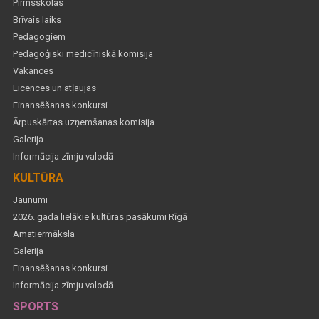
Pirmsskolas
Brīvais laiks
Pedagogiem
Pedagoģiski medicīniskā komisija
Vakances
Licences un atļaujas
Finansēšanas konkursi
Ārpuskārtas uzņemšanas komisija
Galerija
Informācija zīmju valodā
KULTŪRA
Jaunumi
2026. gada lielākie kultūras pasākumi Rīgā
Amatiermāksla
Galerija
Finansēšanas konkursi
Informācija zīmju valodā
SPORTS