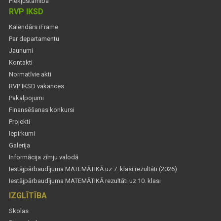
Piekļūstamība
RVP IKSD
Kalendārs iFrame
Par departamentu
Jaunumi
Kontakti
Normatīvie akti
RVP IKSD vakances
Pakalpojumi
Finansēšanas konkursi
Projekti
Iepirkumi
Galerija
Informācija zīmju valodā
Iestājpārbaudījuma MATEMĀTIKĀ uz 7. klasi rezultāti (2026)
Iestājpārbaudījuma MATEMĀTIKĀ rezultāti uz 10. klasi
IZGLĪTĪBA
Skolas