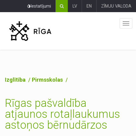
Pāriet
Iestatījumi
LV
EN
ZĪMJU VALODA
uz
lapas
saturu
Izglītība
Pirmsskolas
Rīgas pašvaldība
atjaunos rotaļlaukumus
astoņos bērnudārzos