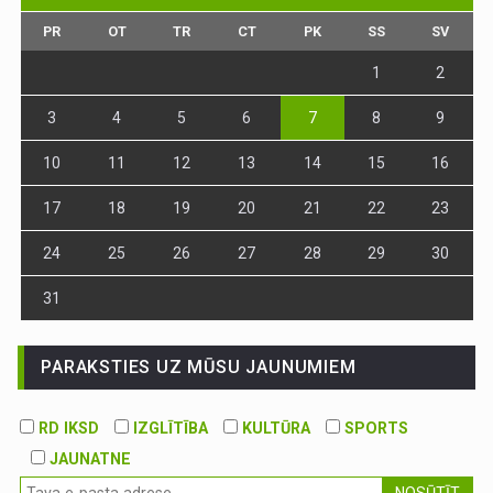
PR
OT
TR
CT
PK
SS
SV
1
2
3
4
5
6
7
8
9
10
11
12
13
14
15
16
17
18
19
20
21
22
23
24
25
26
27
28
29
30
31
PARAKSTIES UZ MŪSU JAUNUMIEM
RD IKSD
IZGLĪTĪBA
KULTŪRA
SPORTS
JAUNATNE
NOSŪTĪT