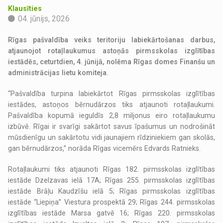
Klausīties
04. jūnijs, 2026
Rīgas pašvaldība veiks teritoriju labiekārtošanas darbus,
atjaunojot rotaļlaukumus astoņās pirmsskolas izglītības
iestādēs, ceturtdien, 4. jūnijā, nolēma Rīgas domes Finanšu un
administrācijas lietu komiteja.
“Pašvaldība turpina labiekārtot Rīgas pirmsskolas izglītības
iestādes, astoņos bērnudārzos tiks atjaunoti rotaļlaukumi.
Pašvaldība kopumā ieguldīs 2,8 miljonus eiro rotaļlaukumu
izbūvē. Rīgai ir svarīgi sakārtot savus īpašumus un nodrošināt
mūsdienīgu un sakārtotu vidi jaunajiem rīdziniekiem gan skolās,
gan bērnudārzos,” norāda Rīgas vicemērs Edvards Ratnieks.
Rotaļlaukumi tiks atjaunoti Rīgas 182. pirmsskolas izglītības
iestāde Dzelzavas ielā 17A; Rīgas 255. pirmsskolas izglītības
iestāde Brāļu Kaudzīšu ielā 5; Rīgas pirmsskolas izglītības
iestāde “Liepiņa” Viestura prospektā 29; Rīgas 244. pirmsskolas
izglītības iestāde Marsa gatvē 16; Rīgas 220. pirmsskolas