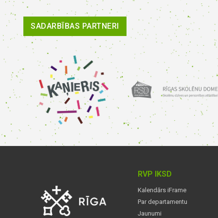
SADARBĪBAS PARTNERI
RVP IKSD
Kalendārs iFrame
Par departamentu
Jaunumi