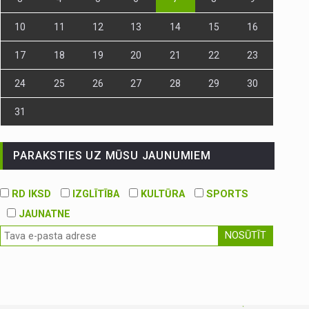
10
11
12
13
14
15
16
17
18
19
20
21
22
23
24
25
26
27
28
29
30
31
PARAKSTIES UZ MŪSU JAUNUMIEM
RD IKSD
IZGLĪTĪBA
KULTŪRA
SPORTS
JAUNATNE
NOSŪTĪT