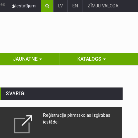
ies
Iestatījumi
LV
EN
ZĪMJU VALODA
JAUNATNE
KATALOGS
SVARĪGI
Reģistrācija pirmsskolas izglītības
iestādei