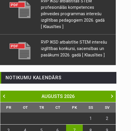
RVP IKSD atbalstītās STEM
profesionālās kompetences
pilnveides programmas interešu
izglītības pedagogiem 2026. gadā
[ Klausīties ]
RVP IKSD atbalstītie STEM interešu
izglītības konkursi, sacensības un
pasākumi 2026. gadā
[ Klausīties ]
NOTIKUMU KALENDĀRS
AUGUSTS
2026
PR
OT
TR
CT
PK
SS
SV
1
2
3
4
5
6
7
8
9