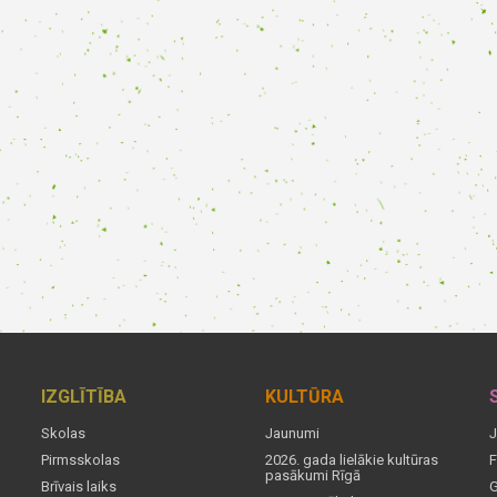
IZGLĪTĪBA
KULTŪRA
Skolas
Jaunumi
J
Pirmsskolas
2026. gada lielākie kultūras
F
pasākumi Rīgā
Brīvais laiks
G