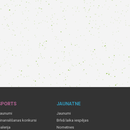
SPORTS
JAUNATNE
aunumi
Jaunumi
inansēšanas konkursi
Brīvā laika iespējas
alerija
Nometnes