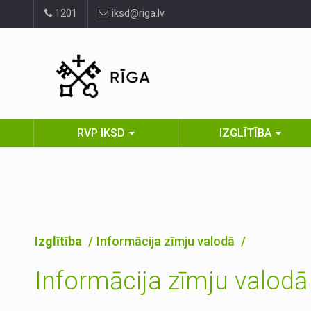
Pāriet
1201
iksd@riga.lv
uz
lapas
saturu
RVP IKSD
IZGLĪTĪBA
Izglītība
Informācija zīmju valodā
Informācija zīmju valodā