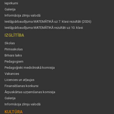
Iepirkumi
Galerija
Informācija zīmju valodā
Iestājpārbaudījuma MATEMĀTIKĀ uz 7. klasi rezultāti (2026)
Iestājpārbaudījuma MATEMĀTIKĀ rezultāti uz 10. klasi
IZGLĪTĪBA
Skolas
Pirmsskolas
Brīvais laiks
Pedagogiem
Pedagoģiski medicīniskā komisija
Vakances
Licences un atļaujas
Finansēšanas konkursi
Ārpuskārtas uzņemšanas komisija
Galerija
Informācija zīmju valodā
KULTŪRA