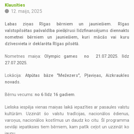
Klausīties
12. maijs, 2025
Labas ziņas Rīgas bērniem un jauniešiem. Rīgas
valstspilsētas pašvaldība piešķīrusi līdzfinansējums diennakts
nometnei bērniem un jauniešiem, kuri mācās vai kuru
dzīvesvieta ir deklarēta Rīgas pilsētā.
Nometnes maiņa:
Olympic games no 21.07.2025. līdz
27.07.2025.
Lokācija:
Atpūtas bāze "Mežezers", Pļaviņas, Aizkraukles
novads.
Bērnu vecums:
no 6 līdz 16 gadiem
.
Lieliska iespēja vienas maiņas laikā iepazīties ar pasaules valstu
kultūrām. Uzzināt šo valstu tradīcijas, nacionālos ēdienus,
varoņus, nacionālos kostīmus un daudz ko citu. Šī programma
sevišķi iepatiksies tiem bērniem, kam patīk ceļot un uzzināt ko
jaunu.