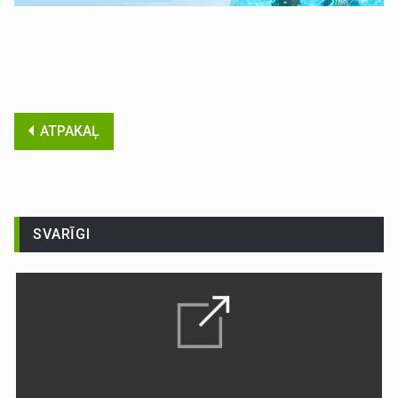
ATPAKAĻ
SVARĪGI