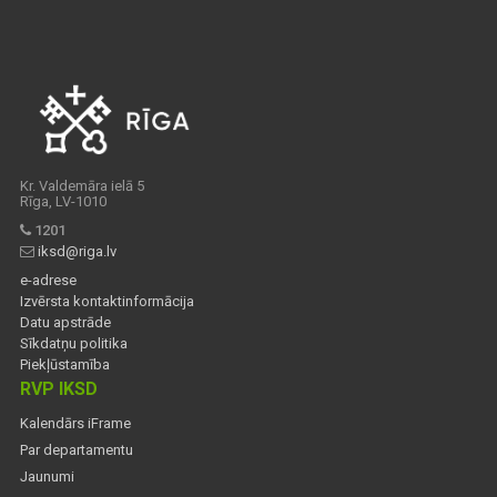
Kr. Valdemāra ielā 5
Rīga, LV-1010
1201
iksd@riga.lv
e-adrese
Izvērsta kontaktinformācija
Datu apstrāde
Sīkdatņu politika
Piekļūstamība
RVP IKSD
Kalendārs iFrame
Par departamentu
Jaunumi