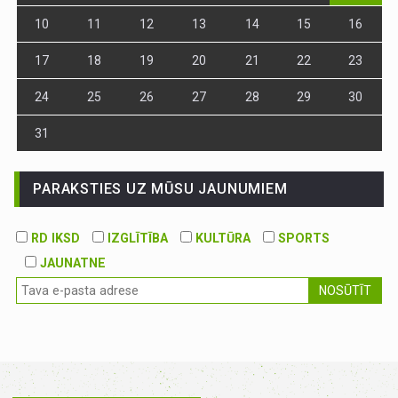
10
11
12
13
14
15
16
17
18
19
20
21
22
23
24
25
26
27
28
29
30
31
PARAKSTIES UZ MŪSU JAUNUMIEM
RD IKSD
IZGLĪTĪBA
KULTŪRA
SPORTS
JAUNATNE
NOSŪTĪT