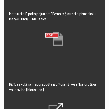
Instrukcija E-pakalpojumam "Bērna reģistrācija pirmsskolu
iestāžu rindā"
[ Klausīties ]
Rīcība skolā, ja ir apdraudēta izglītojamā veselība, drošība
vai dzīvība
[ Klausīties ]