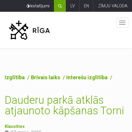
Pāriet
Iestatījumi
LV
EN
ZĪMJU VALODA
uz
lapas
saturu
Izglītība
Brīvais laiks
Interešu izglītība
Dauderu parkā atklās
atjaunoto kāpšanas Torni
Klausīties