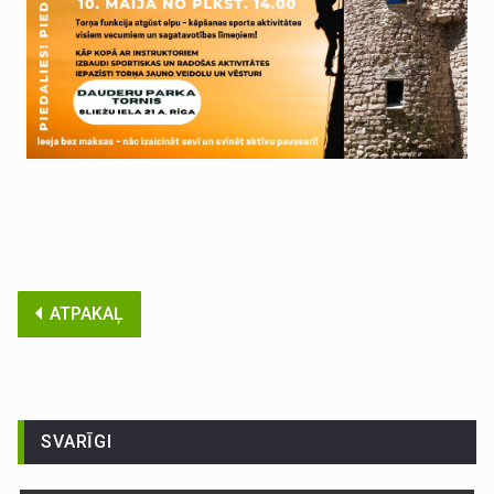
ATPAKAĻ
SVARĪGI