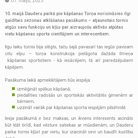
07. maijs, 2025
10. maijā Dauderu parkā pie kāpšanas Torņa norisināsies ilgi
gaidītais sezonas atklāšanas pasākums – atjaunotais tornis
atgūs savu funkciju un kļūs par aizraujošu aktīvās atpūtas
vietu kāpšanas sporta cienītājiem un interesentiem.
Ilgu laiku tornis bija slēgts, taču šajā pavasarī tas iegūs pavisam
citu elpu – torņa konstrukcija pielāgota dažāda līmeņa
kāpšanas sportistiem - kā iesācējiem, tā arī pieredzējušiem
kāpējiem.
Pasākuma laikā apmeklētājiem būs iespēja:
izmēģināt spēkus kāpšanā;
piedalīties radošās un sportiskās aktivitātēs ģimenēm ar
bērniem;
uzzināt vairāk par kāpšanas sporta iespējām pilsētvidē.
Ieeja pasākumā ir bez maksas, un ikviens interesents aicināts
būt klāt brīdī, kad vēsture satiekas ar mūsdienām, un Dauderu
parka tornis kļūst par vietu, kur izaicināt sevi un baudīt kustību