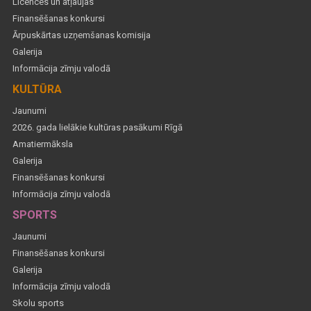
Licences un atļaujas
Finansēšanas konkursi
Ārpuskārtas uzņemšanas komisija
Galerija
Informācija zīmju valodā
KULTŪRA
Jaunumi
2026. gada lielākie kultūras pasākumi Rīgā
Amatiermāksla
Galerija
Finansēšanas konkursi
Informācija zīmju valodā
SPORTS
Jaunumi
Finansēšanas konkursi
Galerija
Informācija zīmju valodā
Skolu sports