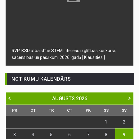
RVP IKSD atbalstītie STEM interešu izglītības konkursi,
sacensības un pasākumi 2026. gadā
[ Klausīties ]
NOTIKUMU KALENDĀRS
AUGUSTS
2026
PR
OT
TR
CT
PK
SS
SV
1
2
3
4
5
6
7
8
9