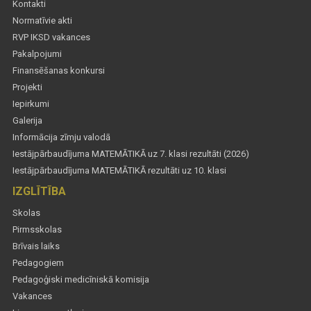
Kontakti
Normatīvie akti
RVP IKSD vakances
Pakalpojumi
Finansēšanas konkursi
Projekti
Iepirkumi
Galerija
Informācija zīmju valodā
Iestājpārbaudījuma MATEMĀTIKĀ uz 7. klasi rezultāti (2026)
Iestājpārbaudījuma MATEMĀTIKĀ rezultāti uz 10. klasi
IZGLĪTĪBA
Skolas
Pirmsskolas
Brīvais laiks
Pedagogiem
Pedagoģiski medicīniskā komisija
Vakances