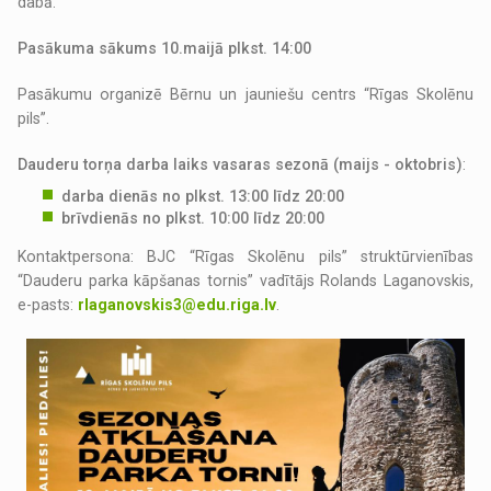
dabā.
Pasākuma sākums 10.maijā plkst. 14:00
Pasākumu organizē Bērnu un jauniešu centrs “Rīgas Skolēnu
pils”.
Dauderu torņa darba laiks vasaras sezonā (maijs - oktobris)
:
darba dienās no plkst. 13:00 līdz 20:00
brīvdienās no plkst. 10:00 līdz 20:00
Kontaktpersona: BJC “Rīgas Skolēnu pils” struktūrvienības
“Dauderu parka kāpšanas tornis” vadītājs Rolands Laganovskis,
e-pasts:
rlaganovskis3@edu.riga.lv
.