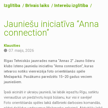
Izglītība
Brīvais laiks
Interešu izglītība
Jauniešu iniciatīva “Anna
connection”
Klausīties
07. maijs, 2026
Rīgas Tehniskās jaunrades nama “Annas 2” Jauno līderu
klubs īsteno jauniešu iniciatīvu “Anna connection”, kuras
ietvaros notiks vienreizēja foto orientēšanās spēle
Mežaparkā. Pasākums paredzēts 15–20 gadus veciem
jauniešiem.
Īpaši aicināti ir ukraiņu jaunieši, lai labāk iepazītu Rīgu, satiktu
vienaudžus un piedzīvotu kopā būšanu, kur visi ir savējie!
Foto orientēšanās spēles laikā dalībnieki darbosies komandās,