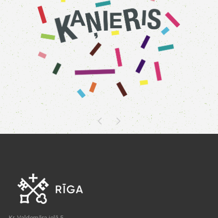
Kr. Valdemāra ielā 5