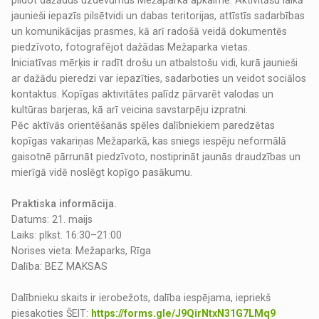
pildot dažādus uzdevumus Mežaparka apkaimē. Aktivitāšu laikā
jaunieši iepazīs pilsētvidi un dabas teritorijas, attīstīs sadarbības
un komunikācijas prasmes, kā arī radošā veidā dokumentēs
piedzīvoto, fotografējot dažādas Mežaparka vietas.
Iniciatīvas mērķis ir radīt drošu un atbalstošu vidi, kurā jaunieši
ar dažādu pieredzi var iepazīties, sadarboties un veidot sociālos
kontaktus. Kopīgas aktivitātes palīdz pārvarēt valodas un
kultūras barjeras, kā arī veicina savstarpēju izpratni.
Pēc aktīvās orientēšanās spēles dalībniekiem paredzētas
kopīgas vakariņas Mežaparkā, kas sniegs iespēju neformālā
gaisotnē pārrunāt piedzīvoto, nostiprināt jaunās draudzības un
mierīgā vidē noslēgt kopīgo pasākumu.
Praktiska informācija.
Datums: 21. maijs
Laiks: plkst. 16:30–21:00
Norises vieta: Mežaparks, Rīga
Dalība: BEZ MAKSAS
Dalībnieku skaits ir ierobežots, dalība iespējama, iepriekš
piesakoties ŠEIT:
https://forms.gle/J9QirNtxN31G7LMq9