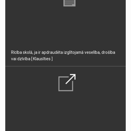
Rīcība skolā, ja ir apdraudēta izglītojamā veselība, drošība
vai dzīvība
[ Klausīties ]