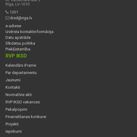
Rīga, LV-1010
1201
iksd@riga.lv
e-adrese
Izvērsta kontaktinformācija
Datu apstrāde
Sīkdatņu politika
Piekļūstamība
RVP IKSD
Kalendārs iFrame
Par departamentu
Jaunumi
Kontakti
Normatīvie akti
RVP IKSD vakances
Pakalpojumi
Finansēšanas konkursi
Projekti
Iepirkumi