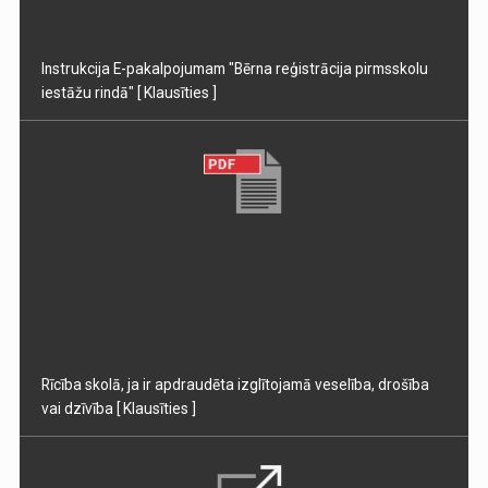
Instrukcija E-pakalpojumam "Bērna reģistrācija pirmsskolu
iestāžu rindā"
[ Klausīties ]
Rīcība skolā, ja ir apdraudēta izglītojamā veselība, drošība
vai dzīvība
[ Klausīties ]