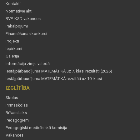
Kontakti
Normatīvie akti
RVP IKSD vakances
Pakalpojumi
Finansēšanas konkursi
Projekti
Iepirkumi
Galerija
Informācija zīmju valodā
Iestājpārbaudījuma MATEMĀTIKĀ uz 7. klasi rezultāti (2026)
Iestājpārbaudījuma MATEMĀTIKĀ rezultāti uz 10. klasi
IZGLĪTĪBA
Skolas
Pirmsskolas
Brīvais laiks
Pedagogiem
Pedagoģiski medicīniskā komisija
Vakances