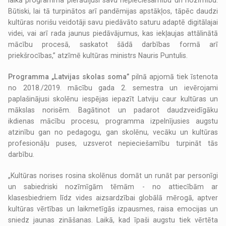
laikā programma pierādījusi savu nepieciešamību un nozīmību.
Būtiski, lai tā turpinātos arī pandēmijas apstākļos, tāpēc daudzi
kultūras norišu veidotāji savu piedāvāto saturu adaptē digitālajai
videi, vai arī rada jaunus piedāvājumus, kas iekļaujas attālinātā
mācību procesā, saskatot šādā darbības formā arī
priekšrocības,” atzīmē kultūras ministrs Nauris Puntulis.
Programma „Latvijas skolas soma”
pilnā apjomā tiek īstenota
no 2018./2019. mācību gada 2. semestra un ievērojami
paplašinājusi skolēnu iespējas iepazīt Latviju caur kultūras un
mākslas norisēm. Bagātinot un padarot daudzveidīgāku
ikdienas mācību procesu, programma izpelnījusies augstu
atzinību gan no pedagogu, gan skolēnu, vecāku un kultūras
profesionāļu puses, uzsverot nepieciešamību turpināt tās
darbību.
„Kultūras norises rosina skolēnus domāt un runāt par personīgi
un sabiedriski nozīmīgām tēmām - no attiecībām ar
klasesbiedriem līdz vides aizsardzībai globālā mērogā, aptver
kultūras vērtības un laikmetīgās izpausmes, raisa emocijas un
sniedz jaunas zināšanas. Laikā, kad īpaši augstu tiek vērtēta