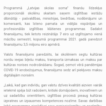
Programmā „Latvijas skolas soma” finanšu līdzekļus
proporcionāli skolēnu skaitam saņem izglītības iestāžu
dibinātāji - pašvaldības, ministrijas, biedrības, nodibinājumi un
komersanti, kas īsteno pamata un vidējās vispārējas un
profesionālās izglītības klātienes programmas. Sadalot
finansējumu, tiek lietots reizinātājs
7
eiro uz izglītojamo vienā
mācību semestrī, kopumā programmai 2021. gadā paredzot
finansējumu 3,5 miljonu eiro apmērā.
Valsts finansējums paredzēts, lai skolēniem segtu kultūras
norišu ieejas biļešu maksu, transporta izmaksas un maksu par
kultūras norises nodrošināšanu. Šogad, ņemot vērā pandēmijas
COVID-19 ierobežojumus, finansējums sedz arī piekļuves maksu
digitālajām norisēm.
„Laikā, kad gan indivīdu, gan valstu dzīves kvalitāti aizvien vairāk
ietekmē spēja būt radošiem, kritiski domājošiem, inovatīviem un
uz sadarbību orientētiem, izglītības procesā pieaug kultūras
izpratnes un izpausmes kompetences nozīme. Savas darbības