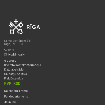
Kr. Valdemāra ielā 5
Rīga, LV-1010
1201
iksd@riga.lv
e-adrese
Izvērsta kontaktinformācija
Datu apstrāde
Sīkdatņu politika
Piekļūstamība
RVP IKSD
Kalendārs iFrame
Par departamentu
Jaunumi