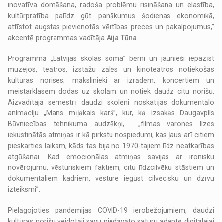
inovatīva domāšana, radoša problēmu risināšana un elastība,
kultūrpratība palīdz gūt panākumus šodienas ekonomikā,
attīstot augstas pievienotās vērtības preces un pakalpojumus,”
akcentē programmas vadītāja
Aija Tūna
.
Programmā „Latvijas skolas soma” bērni un jaunieši iepazīst
muzejos, teātros, izstāžu zālēs un kinoteātros notiekošās
kultūras norises; mākslinieki ar izrādēm, koncertiem un
meistarklasēm dodas uz skolām un notiek daudz citu norišu.
Aizvadītajā semestrī daudzi skolēni noskatījās dokumentālo
animāciju „Mans mīļākais karš”, kur, kā izsakās Daugavpils
Būvniecības tehnikuma audzēkņi, „filmas varones Ilzes
iekustinātās atmiņas ir kā pirkstu nospiedumi, kas ļaus arī citiem
pieskarties laikam, kāds tas bija no 1970-tajiem līdz neatkarības
atgūšanai. Kad emocionālas atmiņas savijas ar ironisku
novērojumu, vēsturiskiem faktiem, citu līdzcilvēku stāstiem un
dokumentāliem kadriem, vēsture iegūst cilvēcisku un dzīvu
izteiksmi”.
Pielāgojoties pandēmijas COVID-19 ierobežojumiem, daudzi
kultūras norišu veidotāji savu piedāvāto saturu adaptē digitālajai