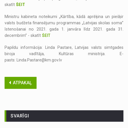
skatīt
ŠEIT
Ministru kabineta noteikumi „Kārtība, kādā aprēķina un piešķir
valsts budžeta finansējumu programmas „Latvijas skolas soma”
īstenošanai no 2021. gada 1. janvāra līdz 2021. gada 31.
decembrim” - skatīt
ŠEIT
Papildu informācija: Linda Pastare, Latvijas valsts simtgades
biroja vadītāja, Kultūras ministrija. E-
pasts: Linda.Pastare@km.gov.lv
ATPAKAĻ
SVARĪGI