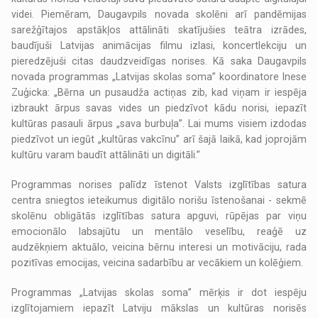
videi. Piemēram, Daugavpils novada skolēni arī pandēmijas
sarežģītajos apstākļos attālināti skatījušies teātra izrādes,
baudījuši Latvijas animācijas filmu izlasi, koncertlekciju un
pieredzējuši citas daudzveidīgas norises. Kā saka Daugavpils
novada programmas „Latvijas skolas soma” koordinatore Inese
Zuģicka: „Bērna un pusaudža actiņas zib, kad viņam ir iespēja
izbraukt ārpus savas vides un piedzīvot kādu norisi, iepazīt
kultūras pasauli ārpus „sava burbuļa”. Lai mums visiem izdodas
piedzīvot un iegūt „kultūras vakcīnu” arī šajā laikā, kad joprojām
kultūru varam baudīt attālināti un digitāli.”
Programmas norises palīdz īstenot Valsts izglītības satura
centra sniegtos ieteikumus digitālo norišu īstenošanai - sekmē
skolēnu obligātās izglītības satura apguvi, rūpējas par viņu
emocionālo labsajūtu un mentālo veselību, reaģē uz
audzēkņiem aktuālo, veicina bērnu interesi un motivāciju, rada
pozitīvas emocijas, veicina sadarbību ar vecākiem un kolēģiem.
Programmas „Latvijas skolas soma” mērķis ir dot iespēju
izglītojamiem iepazīt Latviju mākslas un kultūras norisēs