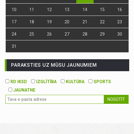
10
11
12
13
14
15
16
17
18
19
20
21
22
23
24
25
26
27
28
29
30
31
PARAKSTIES UZ MŪSU JAUNUMIEM
RD IKSD
IZGLĪTĪBA
KULTŪRA
SPORTS
JAUNATNE
NOSŪTĪT