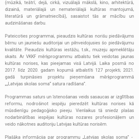
(mūzikā, teātrī, dejā, cirkā, vizuālajā mākslā, kino, arhitektūrā,
dizainā, materiālajā un nemateriālajā kultūras mantojumā,
literatūrā un grāmatniecībā), sasaistot tās ar mācību un
audzināšanas darbu.
Pateicoties programmai, pieaudzis kultūras norišu piedāvājums
bērnu un jauniešu auditorijai un pilnveidojusies šo piedāvājumu
kvalitāte. Pieaudzis kultūras iestāžu, t.sk., muzeju apmeklētāju
skaits. Ar VKKF mērķprogrammu atbalstu tiek veidotas jaunas
kultūras norises, kas pieejamas visā Latvijā. Laika posmā no
2017. līdz 2020. gadam kopumā atbalstīti 127 projekti; 2021.
gadā turpināsies projektu pieņemšana mērķprogrammā
„„Latvijas skolas soma” satura radīšana”.
Programmas saturs un īstenošanas veids sasaucas ar izglītības
reformu, nodrošinot iespēju pieredzēt kultūras norises kā
mūsdienīgu pedagoģisko pieeju. Vienlaikus tā sniedz plašas
nodarbinātības iespējas kultūras nozares profesionāļiem un
veido nākotnes auditoriju Latvijas kultūras norisēm.
Plašāka informācija par programmu „Latvijas skolas soma” -