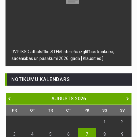
RVP IKSD atbalstītie STEM interešu izglītības konkursi,
sacensības un pasākumi 2026. gadā
[ Klausīties ]
NOTIKUMU KALENDĀRS
AUGUSTS
2026
PR
OT
TR
CT
PK
SS
SV
1
2
3
4
5
6
7
8
9