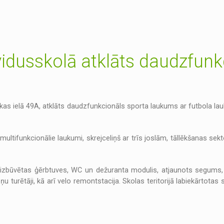
idusskolā atklāts daudzfunk
lokas ielā 49A, atklāts daudzfunkcionāls sporta laukums ar futbola la
multifunkcionālie laukumi, skrejceliņš ar trīs joslām, tāllēkšanas sekt
bi – izbūvētas ģērbtuves, WC un dežuranta modulis, atjaunots segums,
teņu turētāji, kā arī velo remontstacija. Skolas teritorijā labiekārto