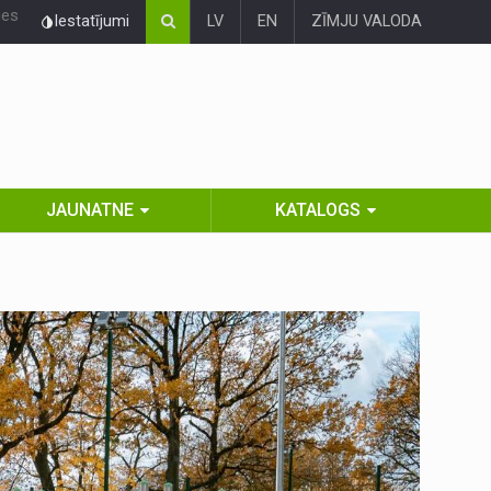
ies
Iestatījumi
LV
EN
ZĪMJU VALODA
JAUNATNE
KATALOGS