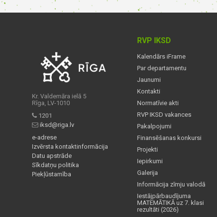
RVP IKSD
Kalendārs iFrame
Par departamentu
Jaunumi
Kontakti
Kr. Valdemāra ielā 5
Rīga, LV-1010
Normatīvie akti
RVP IKSD vakances
1201
iksd@riga.lv
Pakalpojumi
e-adrese
Finansēšanas konkursi
Izvērsta kontaktinformācija
Projekti
Datu apstrāde
Iepirkumi
Sīkdatņu politika
Galerija
Piekļūstamība
Informācija zīmju valodā
Iestājpārbaudījuma
MATEMĀTIKĀ uz 7. klasi
rezultāti (2026)