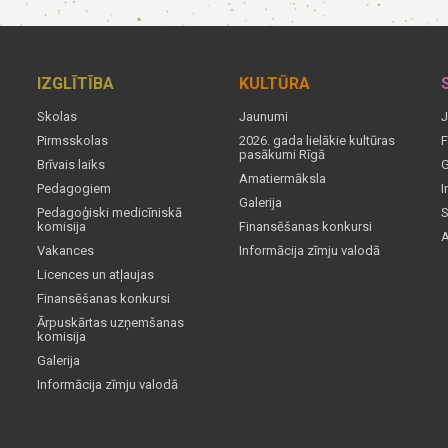
IZGLĪTĪBA
KULTŪRA
Skolas
Jaunumi
J
Pirmsskolas
2026. gada lielākie kultūras
F
pasākumi Rīgā
Brīvais laiks
G
Amatiermāksla
Pedagogiem
I
Galerija
Pedagoģiski medicīniskā
S
komisija
Finansēšanas konkursi
A
Vakances
Informācija zīmju valodā
Licences un atļaujas
Finansēšanas konkursi
Ārpuskārtas uzņemšanas
komisija
Galerija
Informācija zīmju valodā