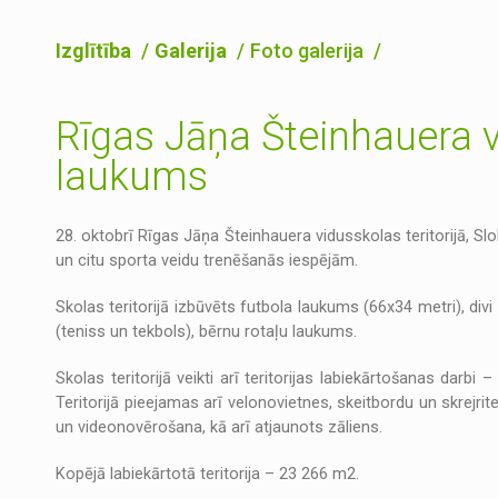
Izglītība
Galerija
Foto galerija
Rīgas Jāņa Šteinhauera v
laukums
28. oktobrī Rīgas Jāņa Šteinhauera vidusskolas teritorijā, S
un citu sporta veidu trenēšanās iespējām.
Skolas teritorijā izbūvēts futbola laukums (66x34 metri), divi 
(teniss un tekbols), bērnu rotaļu laukums.
Skolas teritorijā veikti arī teritorijas labiekārtošanas dar
Teritorijā pieejamas arī velonovietnes, skeitbordu un skrejri
un videonovērošana, kā arī atjaunots zāliens.
Kopējā labiekārtotā teritorija – 23 266 m2.