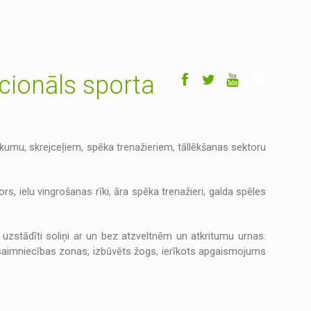
cionāls sporta
ukumu, skrejceļiem, spēka trenažieriem, tāllēkšanas sektoru
ors, ielu vingrošanas rīki, āra spēka trenažieri, galda spēles
 uzstādīti soliņi ar un bez atzveltnēm un atkritumu urnas.
tas saimniecības zonas, izbūvēts žogs, ierīkots apgaismojums