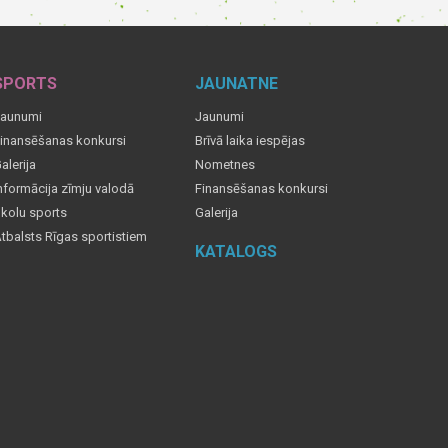
SPORTS
JAUNATNE
aunumi
Jaunumi
inansēšanas konkursi
Brīvā laika iespējas
alerija
Nometnes
nformācija zīmju valodā
Finansēšanas konkursi
kolu sports
Galerija
tbalsts Rīgas sportistiem
KATALOGS