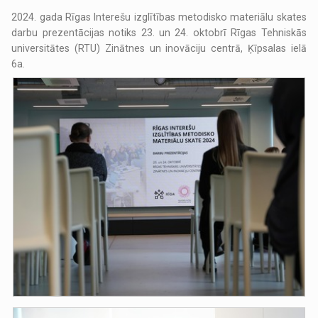
2024. gada Rīgas Interešu izglītības metodisko materiālu skates
darbu prezentācijas notiks 23. un 24. oktobrī Rīgas Tehniskās
universitātes (RTU) Zinātnes un inovāciju centrā, Ķīpsalas ielā
6a.