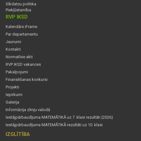
Sīkdatņu politika
Piekļūstamība
RVP IKSD
Kalendārs iFrame
Par departamentu
Jaunumi
Kontakti
Normatīvie akti
RVP IKSD vakances
Pakalpojumi
Finansēšanas konkursi
Projekti
Iepirkumi
Galerija
Informācija zīmju valodā
Iestājpārbaudījuma MATEMĀTIKĀ uz 7. klasi rezultāti (2026)
Iestājpārbaudījuma MATEMĀTIKĀ rezultāti uz 10. klasi
IZGLĪTĪBA