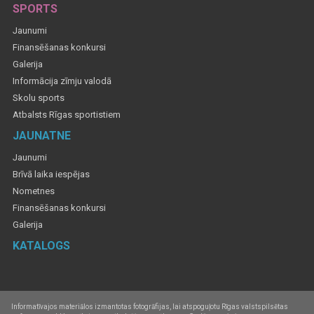
SPORTS
Jaunumi
Finansēšanas konkursi
Galerija
Informācija zīmju valodā
Skolu sports
Atbalsts Rīgas sportistiem
JAUNATNE
Jaunumi
Brīvā laika iespējas
Nometnes
Finansēšanas konkursi
Galerija
KATALOGS
Informatīvajos materiālos izmantotas fotogrāfijas, lai atspoguļotu Rīgas valstspilsētas