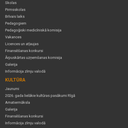
Skolas
Pirmsskolas
Brīvais laiks
Pedagogiem
Pedagoģiski medicīniskā komisija
Vakances
Licences un atļaujas
Finansēšanas konkursi
Ārpuskārtas uzņemšanas komisija
Galerija
Informācija zīmju valodā
KULTŪRA
Jaunumi
2026. gada lielākie kultūras pasākumi Rīgā
Amatiermāksla
Galerija
Finansēšanas konkursi
Informācija zīmju valodā