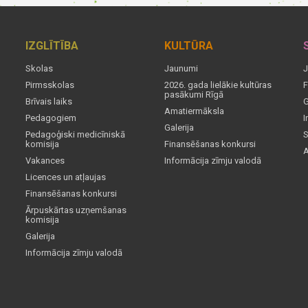
IZGLĪTĪBA
KULTŪRA
Skolas
Jaunumi
J
Pirmsskolas
2026. gada lielākie kultūras
F
pasākumi Rīgā
Brīvais laiks
G
Amatiermāksla
Pedagogiem
I
Galerija
Pedagoģiski medicīniskā
S
komisija
Finansēšanas konkursi
A
Vakances
Informācija zīmju valodā
Licences un atļaujas
Finansēšanas konkursi
Ārpuskārtas uzņemšanas
komisija
Galerija
Informācija zīmju valodā