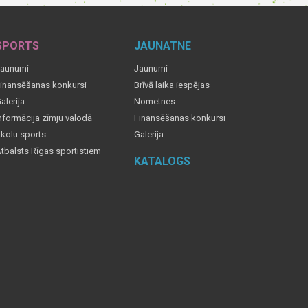
SPORTS
JAUNATNE
aunumi
Jaunumi
inansēšanas konkursi
Brīvā laika iespējas
alerija
Nometnes
nformācija zīmju valodā
Finansēšanas konkursi
kolu sports
Galerija
tbalsts Rīgas sportistiem
KATALOGS