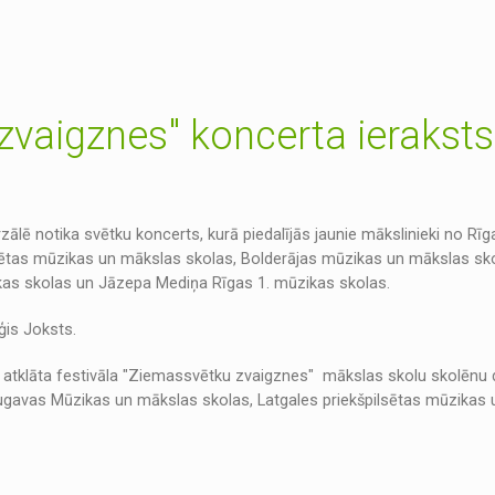
zvaigznes" koncerta ieraksts
lē notika svētku koncerts, kurā piedalījās jaunie mākslinieki no Rī
ētas mūzikas un mākslas skolas, Bolderājas mūzikas un mākslas sko
kas skolas un Jāzepa Mediņa Rīgas 1. mūzikas skolas.
Uģis Joksts.
 atklāta festivāla "Ziemassvētku zvaigznes" mākslas skolu skolēnu da
gavas Mūzikas un mākslas skolas, Latgales priekšpilsētas mūzikas