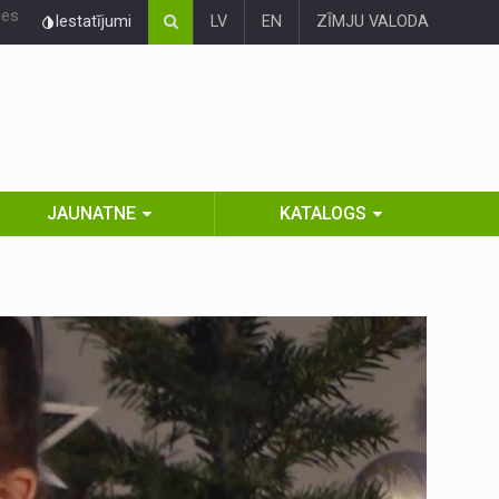
ies
Iestatījumi
LV
EN
ZĪMJU VALODA
JAUNATNE
KATALOGS