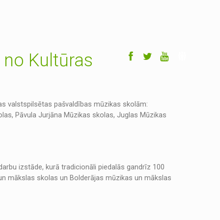
 no Kultūras
gas valstspilsētas pašvaldības mūzikas skolām:
las, Pāvula Jurjāna Mūzikas skolas, Juglas Mūzikas
rbu izstāde, kurā tradicionāli piedalās gandrīz 100
 un mākslas skolas un Bolderājas mūzikas un mākslas