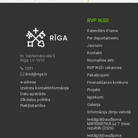
RVP IKSD
Kalendārs iFrame
Par departamentu
Jaunumi
Kontakti
Kr. Valdemāra ielā 5
Rīga, LV-1010
Normatīvie akti
RVP IKSD vakances
1201
iksd@riga.lv
Pakalpojumi
e-adrese
Finansēšanas konkursi
Izvērsta kontaktinformācija
Projekti
Datu apstrāde
Iepirkumi
Sīkdatņu politika
Galerija
Piekļūstamība
Informācija zīmju valodā
Iestājpārbaudījuma
MATEMĀTIKĀ uz 7. klasi
rezultāti (2026)
Iestājpārbaudījuma