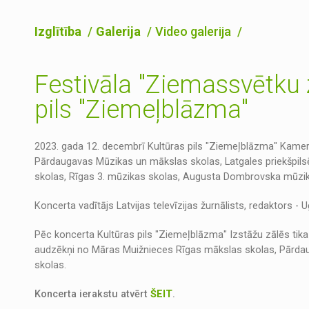
Izglītība
Galerija
Video galerija
Festivāla "Ziemassvētku 
pils "Ziemeļblāzma"
2023. gada 12. decembrī Kultūras pils "Ziemeļblāzma" Kamerzā
Pārdaugavas Mūzikas un mākslas skolas, Latgales priekšpils
skolas, Rīgas 3. mūzikas skolas, Augusta Dombrovska mūzi
Koncerta vadītājs Latvijas televīzijas žurnālists, redaktors - 
Pēc koncerta Kultūras pils "Ziemeļblāzma" Izstāžu zālēs tika
audzēkņi no Māras Muižnieces Rīgas mākslas skolas, Pārdau
skolas.
Koncerta ierakstu atvērt
ŠEIT
.