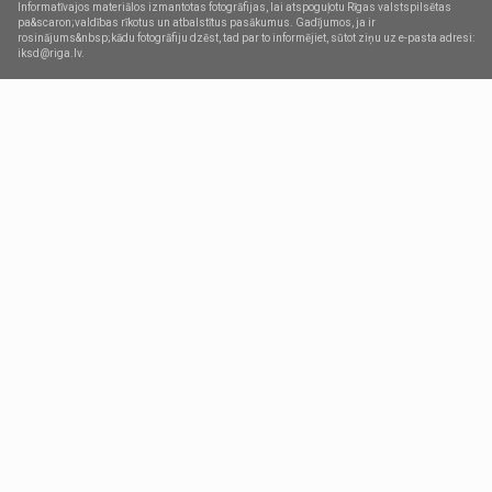
Informatīvajos materiālos izmantotas fotogrāfijas, lai atspoguļotu Rīgas valstspilsētas
pa&scaron;valdības rīkotus un atbalstītus pasākumus. Gadījumos, ja ir
rosinājums&nbsp;kādu fotogrāfiju dzēst, tad par to informējiet, sūtot ziņu uz e-pasta adresi:
iksd@riga.lv.