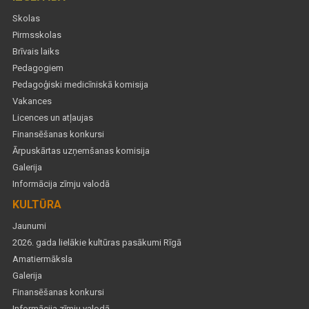
Skolas
Pirmsskolas
Brīvais laiks
Pedagogiem
Pedagoģiski medicīniskā komisija
Vakances
Licences un atļaujas
Finansēšanas konkursi
Ārpuskārtas uzņemšanas komisija
Galerija
Informācija zīmju valodā
KULTŪRA
Jaunumi
2026. gada lielākie kultūras pasākumi Rīgā
Amatiermāksla
Galerija
Finansēšanas konkursi
Informācija zīmju valodā