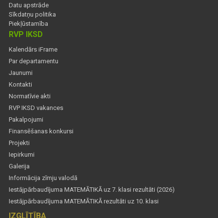
Datu apstrāde
Sīkdatņu politika
Piekļūstamība
RVP IKSD
Kalendārs iFrame
Par departamentu
Jaunumi
Kontakti
Normatīvie akti
RVP IKSD vakances
Pakalpojumi
Finansēšanas konkursi
Projekti
Iepirkumi
Galerija
Informācija zīmju valodā
Iestājpārbaudījuma MATEMĀTIKĀ uz 7. klasi rezultāti (2026)
Iestājpārbaudījuma MATEMĀTIKĀ rezultāti uz 10. klasi
IZGLĪTĪBA