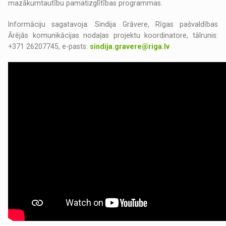
mazākumtautību pamatizglītības programmas.
Informāciju sagatavoja: Sindija Grāvere, Rīgas pašvaldības
Ārējās komunikācijas nodaļas projektu koordinatore, tālrunis:
+371 26207745, e-pasts:
sindija.gravere@riga.lv