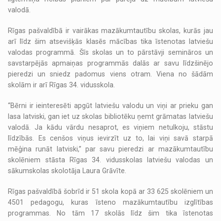
valodā.
Rīgas pašvaldībā ir vairākas mazākumtautību skolas, kurās jau
arī līdz šim atsevišķās klasēs mācības tika īstenotas latviešu
valodas programmā. Šīs skolas un to pārstāvji semināros un
savstarpējās apmaiņas programmās dalās ar savu līdzšinējo
pieredzi un sniedz padomus viens otram. Viena no šādām
skolām ir arī Rīgas 34. vidusskola.
“Bērni ir ieinteresēti apgūt latviešu valodu un viņi ar prieku gan
lasa latviski, gan iet uz skolas bibliotēku ņemt grāmatas latviešu
valodā. Ja kādu vārdu nesaprot, es viņiem netulkoju, stāstu
līdzībās. Es cenšos viņus ievirzīt uz to, lai viņi savā starpā
mēģina runāt latviski,” par savu pieredzi ar mazākumtautību
skolēniem stāsta Rīgas 34. vidusskolas latviešu valodas un
sākumskolas skolotāja Laura Grāvīte.
Rīgas pašvaldībā šobrīd ir 51 skola kopā ar 33 625 skolēniem un
4501 pedagogu, kuras īsteno mazākumtautību izglītības
programmas. No tām 17 skolās līdz šim tika īstenotas