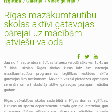
Izglītība
Galerija
Video galerija
Rīgas mazākumtautību
skolas aktīvi gatavojas
pārejai uz mācībām
latviešu valodā
Jau no 1. septembra mācības latviešu valodā sāks visi 1., 4., un
7. klašu skolēni Rīgas skolās, kuras līdz šim īstenoja
mazākumtautību programmas. Izglītības iestādes aktīvi
gatavojas šim notikumam. Aizvadīti vairāki pieredzes apmaiņas
semināri un arī skolotāji aktīvi gatavojas jaunajam mācību
gadam.
Rīgas pašvaldības skolas sadarbībā ar Rīgas domes Izglītības,
kultūras un sporta departamentu strādā gan pie īstermiņa, gan
ilgtermiņa rīcības plāniem par pāreju uz mācībām latviešu