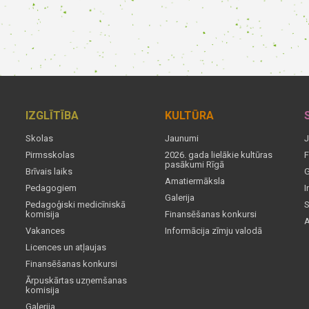
IZGLĪTĪBA
KULTŪRA
Skolas
Jaunumi
J
Pirmsskolas
2026. gada lielākie kultūras
F
pasākumi Rīgā
Brīvais laiks
G
Amatiermāksla
Pedagogiem
I
Galerija
Pedagoģiski medicīniskā
S
komisija
Finansēšanas konkursi
A
Vakances
Informācija zīmju valodā
Licences un atļaujas
Finansēšanas konkursi
Ārpuskārtas uzņemšanas
komisija
Galerija