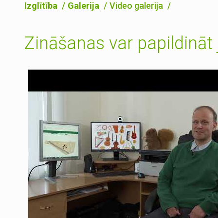
Izglītība
Galerija
Video galerija
Zināšanas var papildinā