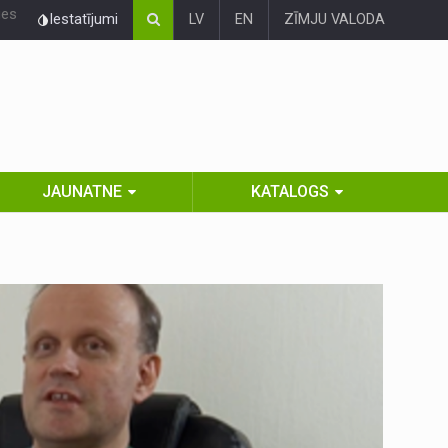
ies
Iestatījumi
LV
EN
ZĪMJU VALODA
JAUNATNE
KATALOGS