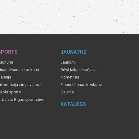
SPORTS
JAUNATNE
aunumi
Jaunumi
inansēšanas konkursi
Brīvā laika iespējas
alerija
Nometnes
nformācija zīmju valodā
Finansēšanas konkursi
kolu sports
Galerija
tbalsts Rīgas sportistiem
KATALOGS