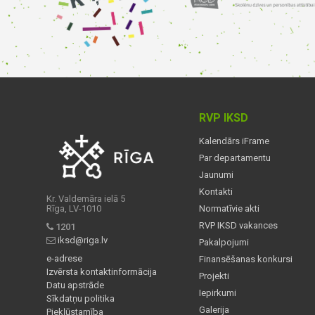
RVP IKSD
Kalendārs iFrame
Par departamentu
Jaunumi
Kontakti
Kr. Valdemāra ielā 5
Rīga, LV-1010
Normatīvie akti
RVP IKSD vakances
1201
iksd@riga.lv
Pakalpojumi
e-adrese
Finansēšanas konkursi
Izvērsta kontaktinformācija
Projekti
Datu apstrāde
Iepirkumi
Sīkdatņu politika
Galerija
Piekļūstamība