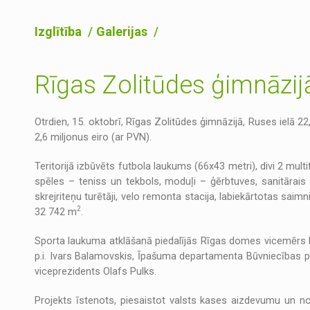
Izglītība
Galerijas
Rīgas Zolitūdes ģimnāzij
Otrdien, 15. oktobrī, Rīgas Zolitūdes ģimnāzijā, Ruses ielā 22
2,6 miljonus eiro (ar PVN).
Teritorijā izbūvēts futbola laukums (66x43 metri), divi 2 mult
spēles – teniss un tekbols, moduļi – ģērbtuves, sanitārais
skrejriteņu turētāji, velo remonta stacija, labiekārtotas s
2
32 742 m
.
Sporta laukuma atklāšanā piedalījās Rīgas domes vicemērs Ed
p.i. Ivars Balamovskis, Īpašuma departamenta Būvniecības pā
viceprezidents Olafs Pulks.
Projekts īstenots, piesaistot valsts kases aizdevumu un nos