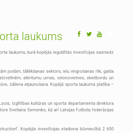
porta laukums
porta laukums, kurā kopējās ieguldītās investīcijas sasniedz
rām joslām, tāllēkšanas sektors, ielu vingrošanas rīki, galda
atzveltnēm, atkritumu urnas, velonovietnes, skeitbordu un
būve, zāliena atjaunošana. Kopējā sporta laukuma platība –
ocis, Izglītības kultūras un sporta departamenta direktora
tore Svetlana Semenko, kā arī Latvijas Futbola federācijas
struction”. Kopējās investīcijas stadiona būvniecībā 2 600