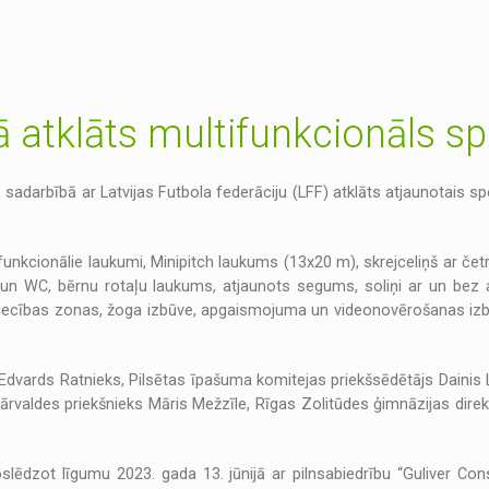
ā atklāts multifunkcionāls s
, sadarbībā ar Latvijas Futbola federāciju (LFF) atklāts atjaunotais s
ifunkcionālie laukumi, Minipitch laukums (13x20 m), skrejceliņš ar čet
 un WC, bērnu rotaļu laukums, atjaunots segums, soliņi ar un bez 
aimniecības zonas, žoga izbūve, apgaismojuma un videonovērošanas iz
vards Ratnieks, Pilsētas īpašuma komitejas priekšsēdētājs Dainis L
rvaldes priekšnieks Māris Mežzīle, Rīgas Zolitūdes ģimnāzijas direk
lēdzot līgumu 2023. gada 13. jūnijā ar pilnsabiedrību “Guliver Con