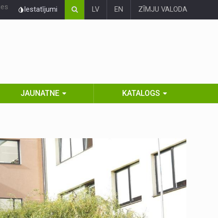
ies
Iestatījumi
LV
EN
ZĪMJU VALODA
JAUNATNE
KATALOGS