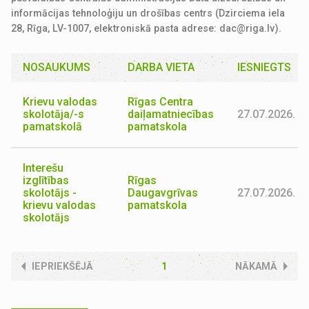
informācijas tehnoloģiju un drošības centrs (Dzirciema iela
28, Rīga, LV-1007, elektroniskā pasta adrese:
dac@riga.lv
).
NOSAUKUMS
DARBA VIETA
IESNIEGTS
Krievu valodas
Rīgas Centra
skolotāja/-s
daiļamatniecības
27.07.2026.
pamatskolā
pamatskola
Interešu
izglītības
Rīgas
skolotājs -
Daugavgrīvas
27.07.2026.
krievu valodas
pamatskola
skolotājs
IEPRIEKŠĒJĀ
1
NĀKAMĀ