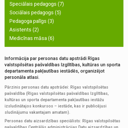
Speciālais pedagogs (7)
Sociālais pedagogs (5)
Pedagoga palīgs (3)
Asistents (2)
Medicīnas māsa (6)
Informācija par personas datu apstrādi Rīgas
valstspilsētas pašvaldības Izglītības, kultūras un sporta
departamenta pakļautības iestādēs, organizējot
personāla atlasi.
Pārzinis personas datu apstrādei: Rīgas valstspilsētas
pašvaldība (Rīgas valstspilsētas pašvaldības Izglītības,
kultūras un sporta departamenta pakļautības iestāžu
izsludinātajos konkursos – iestāde, kas ir publicējusi
sludinājumu vakantajam amatam).
Personas datu aizsardzības speciālists: Rīgas valstspilsētas
pašvaldības Centrālās administrācijas Datu aizsardzības un