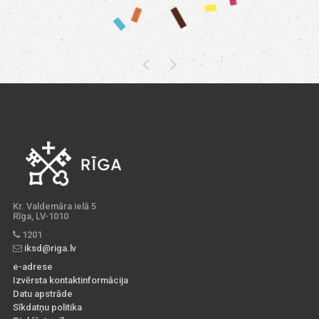
Kr. Valdemāra ielā 5
Rīga, LV-1010
1201
iksd@riga.lv
e-adrese
Izvērsta kontaktinformācija
Datu apstrāde
Sīkdatņu politika