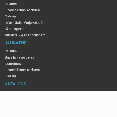
Jaunumi
Finansēšanas konkursi
Galerija
Informācija zīmju valodā
Skolu sports
Atbalsts Rīgas sportistiem
JAUNATNE
Jaunumi
Brīvā laika iespējas
Nometnes
Finansēšanas konkursi
Galerija
KATALOGS
Informatīvajos materiālos izmantotas fotogrāfijas, lai atspoguļotu Rīgas valstspilsētas
pa&scaron;valdības rīkotus un atbalstītus pasākumus. Gadījumos, ja ir
rosinājums&nbsp;kādu fotogrāfiju dzēst, tad par to informējiet, sūtot ziņu uz e-pasta