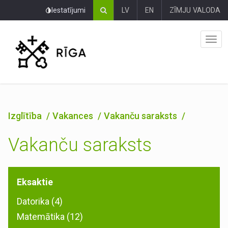
Pāriet
Iestatījumi
LV
EN
ZĪMJU VALODA
uz
lapas
saturu
Izglītība
Vakances
Vakanču saraksts
Vakanču saraksts
Eksaktie
Datorika (4)
Matemātika (12)