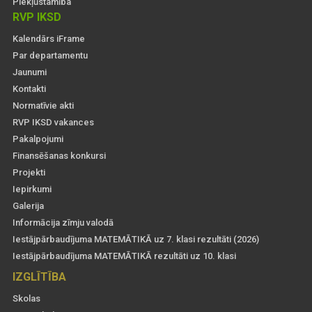
Piekļūstamība
RVP IKSD
Kalendārs iFrame
Par departamentu
Jaunumi
Kontakti
Normatīvie akti
RVP IKSD vakances
Pakalpojumi
Finansēšanas konkursi
Projekti
Iepirkumi
Galerija
Informācija zīmju valodā
Iestājpārbaudījuma MATEMĀTIKĀ uz 7. klasi rezultāti (2026)
Iestājpārbaudījuma MATEMĀTIKĀ rezultāti uz 10. klasi
IZGLĪTĪBA
Skolas