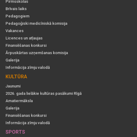
Pirmsskolas
Brīvais laiks
Pedagogiem
Pedagoģiski medicīniskā komisija
Vakances
Licences un atļaujas
Finansēšanas konkursi
Ārpuskārtas uzņemšanas komisija
Galerija
Informācija zīmju valodā
KULTŪRA
Jaunumi
2026. gada lielākie kultūras pasākumi Rīgā
Amatiermāksla
Galerija
Finansēšanas konkursi
Informācija zīmju valodā
SPORTS