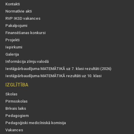
Kontakti
Normatīvie akti
RVP IKSD vakances
Pakalpojumi
Finansēšanas konkursi
Projekti
Iepirkumi
Galerija
Informācija zīmju valodā
Iestājpārbaudījuma MATEMĀTIKĀ uz 7. klasi rezultāti (2026)
Iestājpārbaudījuma MATEMĀTIKĀ rezultāti uz 10. klasi
IZGLĪTĪBA
Skolas
Pirmsskolas
Brīvais laiks
Pedagogiem
Pedagoģiski medicīniskā komisija
Vakances