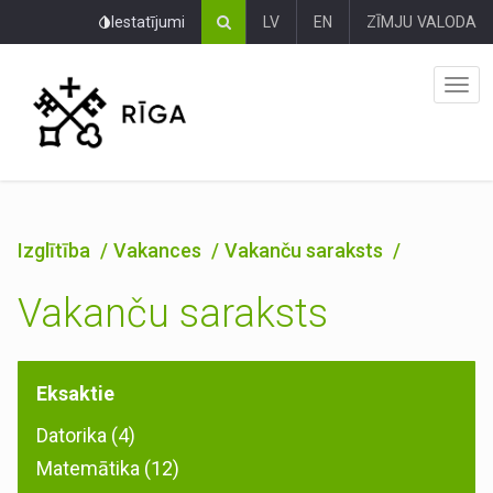
Pāriet
Iestatījumi
LV
EN
ZĪMJU VALODA
uz
lapas
saturu
Izglītība
Vakances
Vakanču saraksts
Vakanču saraksts
Eksaktie
Datorika (4)
Matemātika (12)