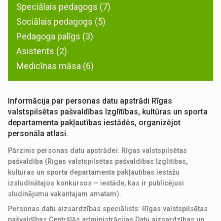
Speciālais pedagogs (7)
Sociālais pedagogs (5)
Pedagoga palīgs (3)
Asistents (2)
Medicīnas māsa (6)
Informācija par personas datu apstrādi Rīgas
valstspilsētas pašvaldības Izglītības, kultūras un sporta
departamenta pakļautības iestādēs, organizējot
personāla atlasi.
Pārzinis personas datu apstrādei: Rīgas valstspilsētas
pašvaldība (Rīgas valstspilsētas pašvaldības Izglītības,
kultūras un sporta departamenta pakļautības iestāžu
izsludinātajos konkursos – iestāde, kas ir publicējusi
sludinājumu vakantajam amatam).
Personas datu aizsardzības speciālists: Rīgas valstspilsētas
pašvaldības Centrālās administrācijas Datu aizsardzības un