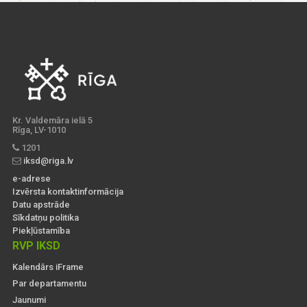
Kr. Valdemāra ielā 5
Rīga, LV-1010
1201
iksd@riga.lv
e-adrese
Izvērsta kontaktinformācija
Datu apstrāde
Sīkdatņu politika
Piekļūstamība
RVP IKSD
Kalendārs iFrame
Par departamentu
Jaunumi