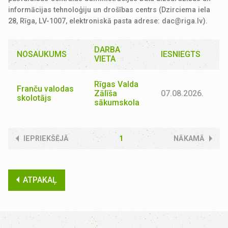
informācijas tehnoloģiju un drošības centrs (Dzirciema iela
28, Rīga, LV-1007, elektroniskā pasta adrese:
dac@riga.lv
).
DARBA
NOSAUKUMS
IESNIEGTS
VIETA
Rīgas Valda
Franču valodas
Zālīša
07.08.2026.
skolotājs
sākumskola
IEPRIEKŠĒJĀ
1
NĀKAMĀ
ATPAKAĻ