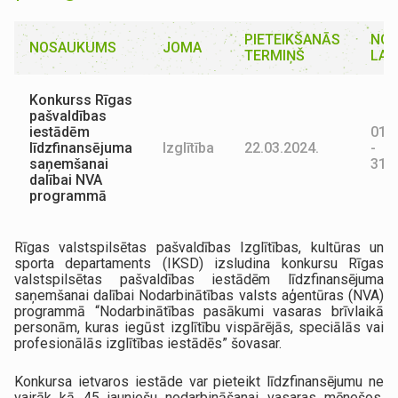
PIETEIKŠANĀS
NOR
NOSAUKUMS
JOMA
TERMIŅŠ
LAI
Konkurss Rīgas
pašvaldības
iestādēm
01.0
līdzfinansējuma
Izglītība
22.03.2024.
-
saņemšanai
31.0
dalībai NVA
programmā
Rīgas valstspilsētas pašvaldības Izglītības, kultūras un
sporta departaments (IKSD) izsludina konkursu Rīgas
valstspilsētas pašvaldības iestādēm līdzfinansējuma
saņemšanai dalībai Nodarbinātības valsts aģentūras (NVA)
programmā “Nodarbinātības pasākumi vasaras brīvlaikā
personām, kuras iegūst izglītību vispārējās, speciālās vai
profesionālās izglītības iestādēs” šovasar.
Konkursa ietvaros iestāde var pieteikt līdzfinansējumu ne
vairāk kā 45 jauniešu nodarbināšanai vasaras mēnešos.