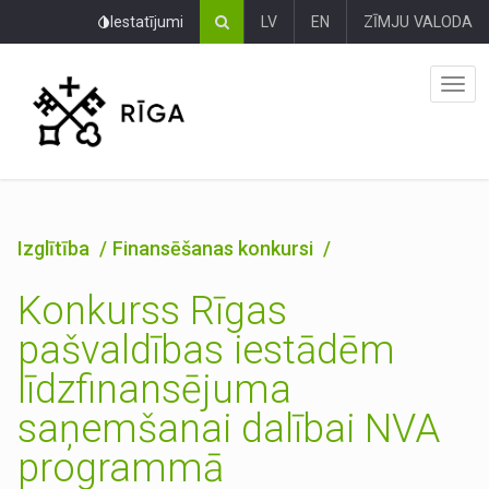
Pāriet
Iestatījumi
LV
EN
ZĪMJU VALODA
uz
lapas
saturu
Izglītība
Finansēšanas konkursi
Konkurss Rīgas
pašvaldības iestādēm
līdzfinansējuma
saņemšanai dalībai NVA
programmā