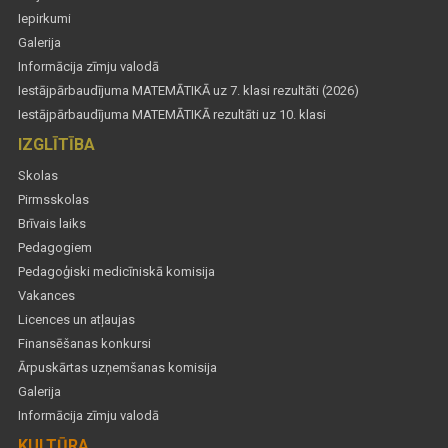
Iepirkumi
Galerija
Informācija zīmju valodā
Iestājpārbaudījuma MATEMĀTIKĀ uz 7. klasi rezultāti (2026)
Iestājpārbaudījuma MATEMĀTIKĀ rezultāti uz 10. klasi
IZGLĪTĪBA
Skolas
Pirmsskolas
Brīvais laiks
Pedagogiem
Pedagoģiski medicīniskā komisija
Vakances
Licences un atļaujas
Finansēšanas konkursi
Ārpuskārtas uzņemšanas komisija
Galerija
Informācija zīmju valodā
KULTŪRA