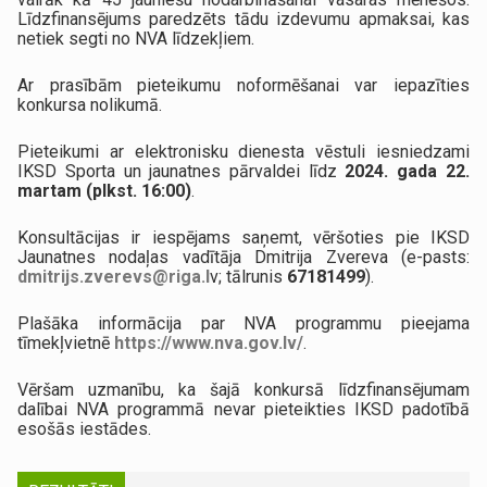
Līdzfinansējums paredzēts tādu izdevumu apmaksai, kas
netiek segti no NVA līdzekļiem.
Ar prasībām pieteikumu noformēšanai var iepazīties
konkursa nolikumā.
Pieteikumi ar elektronisku dienesta vēstuli iesniedzami
IKSD Sporta un jaunatnes pārvaldei līdz
2024. gada 22.
martam (plkst. 16:00)
.
Konsultācijas ir iespējams saņemt, vēršoties pie IKSD
Jaunatnes nodaļas vadītāja Dmitrija Zvereva (e-pasts:
dmitrijs.zverevs@riga.l
v; tālrunis
67181499
).
Plašāka informācija par NVA programmu pieejama
tīmekļvietnē
https://www.nva.gov.lv/
.
Vēršam uzmanību, ka šajā konkursā līdzfinansējumam
dalībai NVA programmā nevar pieteikties IKSD padotībā
esošās iestādes.