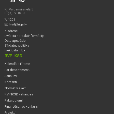
Kr. Valdemāra ielā 5
Rīga, LV-1010
1201
iksd@riga.lv
e-adrese
Izvērsta kontaktinformācija
Datu apstrāde
Sīkdatņu politika
Piekļūstamība
RVP IKSD
Kalendārs iFrame
Par departamentu
Jaunumi
Kontakti
Normatīvie akti
RVP IKSD vakances
Pakalpojumi
Finansēšanas konkursi
Projekti