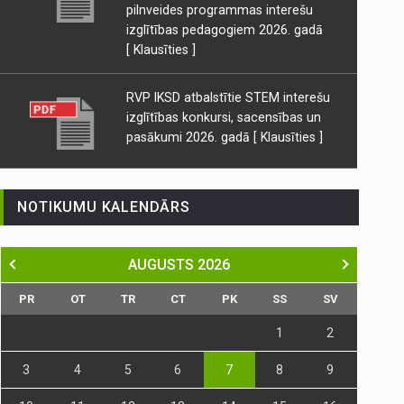
pilnveides programmas interešu
izglītības pedagogiem 2026. gadā
[ Klausīties ]
RVP IKSD atbalstītie STEM interešu
izglītības konkursi, sacensības un
pasākumi 2026. gadā
[ Klausīties ]
NOTIKUMU KALENDĀRS
AUGUSTS
2026
PR
OT
TR
CT
PK
SS
SV
1
2
3
4
5
6
7
8
9