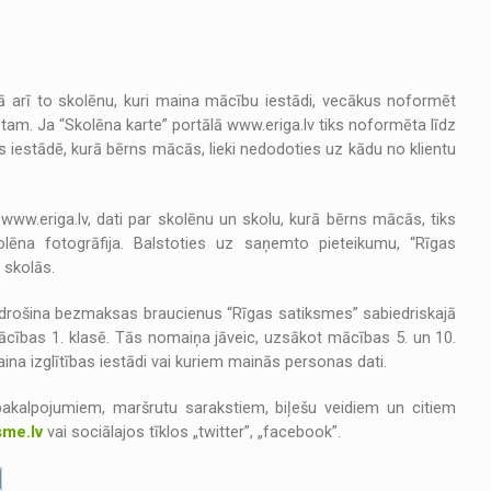
 kā arī to skolēnu, kuri maina mācību iestādi, vecākus noformēt
stam. Ja “Skolēna karte” portālā www.eriga.lv tiks noformēta līdz
 iestādē, kurā bērns mācās, lieki nedodoties uz kādu no klientu
www.eriga.lv, dati par skolēnu un skolu, kurā bērns mācās, tiks
kolēna fotogrāfija. Balstoties uz saņemto pieteikumu, “Rīgas
 skolās.
nodrošina bezmaksas braucienus “Rīgas satiksmes” sabiedriskajā
ācības 1. klasē. Tās nomaiņa jāveic, uzsākot mācības 5. un 10.
ina izglītības iestādi vai kuriem mainās personas dati.
pakalpojumiem, maršrutu sarakstiem, biļešu veidiem un citiem
sme.lv
vai sociālajos tīklos „twitter”, „facebook”.