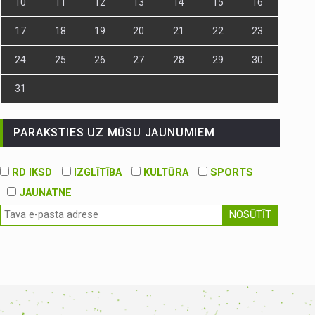
10
11
12
13
14
15
16
17
18
19
20
21
22
23
24
25
26
27
28
29
30
31
PARAKSTIES UZ MŪSU JAUNUMIEM
RD IKSD
IZGLĪTĪBA
KULTŪRA
SPORTS
JAUNATNE
NOSŪTĪT