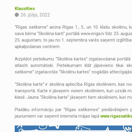
Klausīties
26. jūlijs, 2022
“Rīgas satiksme” aicina Rīgas 1., 5., un 10. klašu skolēnu,
sava bērna “Skolēna karti” portālā www.eriga.lv līdz 25. augu
25. augustam, to jau no 1. septembra varēs saņemt izglītības
apkalpošanas centriem.
Aizpildot pieteikumu “Skolēna kartes” izgatavošanai portālā 
atlasīti automātiski. Pieteikumam klāt jāpievieno tikai s
satiksme” izgatavotās “Skolēnu kartes” nogādās attiecīgajās
“Skolēna karte” ir skolēna apliecība Rīgas skolēniem, kas 
transportā. Karte ir jāsaņem visiem skolēniem, kuri uzsāk m
klasē. Jauna “Skolēna karte” jāsaņem tiem skolēniem, kuri ma
Plašāku informāciju par "Rīgas satiksmes” piedāvātajiem 
jaunumiem var saņemt interneta mājas lapā
www.rigassatik