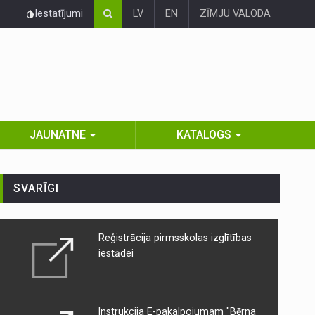
Iestatījumi
LV
EN
ZĪMJU VALODA
JAUNATNE
KATALOGS
SVARĪGI
Reģistrācija pirmsskolas izglītības
iestādei
Instrukcija E-pakalpojumam "Bērna