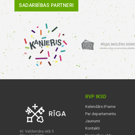
SADARBĪBAS PARTNERI
RVP IKSD
Kalendārs iFrame
Par departamentu
Jaunumi
Kontakti
Kr. Valdemāra ielā 5