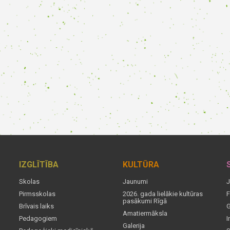
IZGLĪTĪBA
KULTŪRA
Skolas
Jaunumi
J
Pirmsskolas
2026. gada lielākie kultūras
F
pasākumi Rīgā
Brīvais laiks
G
Amatiermāksla
Pedagogiem
I
Galerija