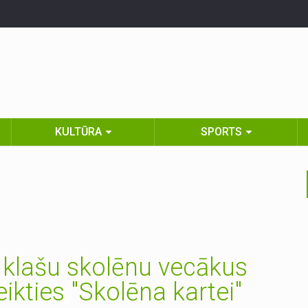
KULTŪRA
SPORTS
0. klašu skolēnu vecākus
ikties "Skolēna kartei"