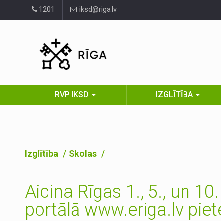
Pāriet
1201
iksd@riga.lv
uz
lapas
saturu
RVP IKSD
IZGLĪTĪBA
Izglītība
Skolas
Aicina Rīgas 1., 5., un 1
portālā www.eriga.lv piete