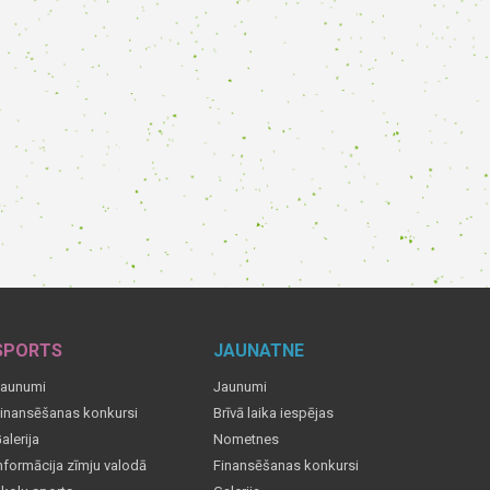
SPORTS
JAUNATNE
aunumi
Jaunumi
inansēšanas konkursi
Brīvā laika iespējas
alerija
Nometnes
nformācija zīmju valodā
Finansēšanas konkursi