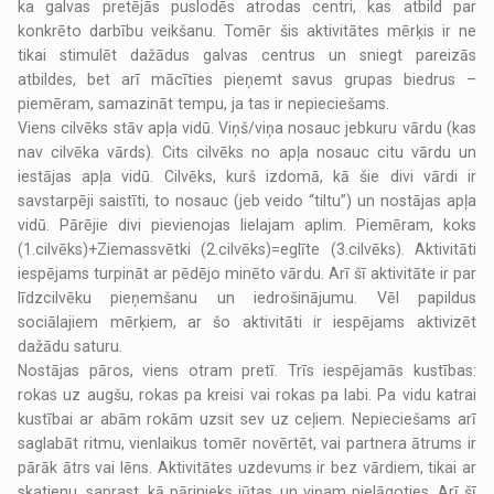
ka galvas pretējās puslodēs atrodas centri, kas atbild par
konkrēto darbību veikšanu. Tomēr šis aktivitātes mērķis ir ne
tikai stimulēt dažādus galvas centrus un sniegt pareizās
atbildes, bet arī mācīties pieņemt savus grupas biedrus –
piemēram, samazināt tempu, ja tas ir nepieciešams.
Viens cilvēks stāv apļa vidū. Viņš/viņa nosauc jebkuru vārdu (kas
nav cilvēka vārds). Cits cilvēks no apļa nosauc citu vārdu un
iestājas apļa vidū. Cilvēks, kurš izdomā, kā šie divi vārdi ir
savstarpēji saistīti, to nosauc (jeb veido “tiltu”) un nostājas apļa
vidū. Pārējie divi pievienojas lielajam aplim. Piemēram, koks
(1.cilvēks)+Ziemassvētki (2.cilvēks)=eglīte (3.cilvēks). Aktivitāti
iespējams turpināt ar pēdējo minēto vārdu. Arī šī aktivitāte ir par
līdzcilvēku pieņemšanu un iedrošinājumu. Vēl papildus
sociālajiem mērķiem, ar šo aktivitāti ir iespējams aktivizēt
dažādu saturu.
Nostājas pāros, viens otram pretī. Trīs iespējamās kustības:
rokas uz augšu, rokas pa kreisi vai rokas pa labi. Pa vidu katrai
kustībai ar abām rokām uzsit sev uz ceļiem. Nepieciešams arī
saglabāt ritmu, vienlaikus tomēr novērtēt, vai partnera ātrums ir
pārāk ātrs vai lēns. Aktivitātes uzdevums ir bez vārdiem, tikai ar
skatienu, saprast, kā pārinieks jūtas, un viņam pielāgoties. Arī šī