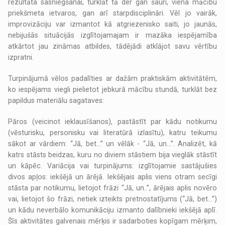
rezultāta sasniegšanai, turklāt tā der gan šauri, viena mācību
priekšmeta ietvaros, gan arī starpdisciplināri. Vēl jo vairāk,
improvizāciju var izmantot kā atgriezenisko saiti, jo jaunās,
nebijušās situācijās izglītojamajam ir mazāka iespējamība
atkārtot jau zināmas atbildes, tādējādi atklājot savu vērtību
izpratni.
Turpinājumā vēlos padalīties ar dažām praktiskām aktivitātēm,
ko iespējams viegli pielietot jebkurā mācību stundā, turklāt bez
papildus materiālu sagataves:
Pāros (veicinot ieklausīšanos), pastāstīt par kādu notikumu
(vēsturisku, personisku vai literatūrā izlasītu), katru teikumu
sākot ar vārdiem: “Jā, bet...” un vēlāk - “Jā, un...”. Analizēt, kā
katrs stāsts beidzas, kuru no diviem stāstiem bija vieglāk stāstīt
un kāpēc. Variācija vai turpinājums: izglītojamie sastājušies
divos apļos: iekšējā un ārējā. Iekšējais aplis viens otram secīgi
stāsta par notikumu, lietojot frāzi “Jā, un..”, ārējais aplis novēro
vai, lietojot šo frāzi, netiek izteikts pretnostatījums (“Jā, bet...”)
un kādu neverbālo komunikāciju izmanto dalībnieki iekšējā aplī.
Šīs aktivitātes galvenais mērķis ir sadarboties kopīgam mērķim,