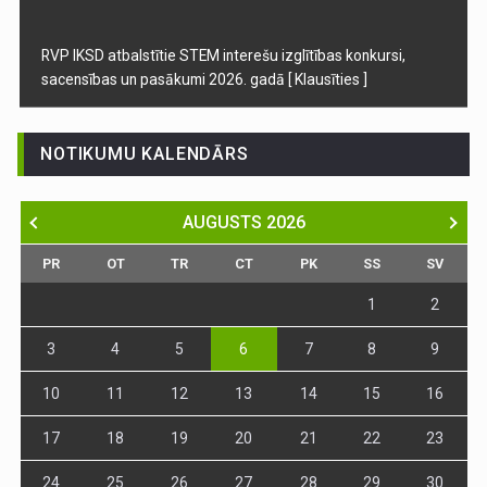
RVP IKSD atbalstītie STEM interešu izglītības konkursi,
sacensības un pasākumi 2026. gadā
[ Klausīties ]
NOTIKUMU KALENDĀRS
AUGUSTS
2026
PR
OT
TR
CT
PK
SS
SV
1
2
3
4
5
6
7
8
9
10
11
12
13
14
15
16
17
18
19
20
21
22
23
24
25
26
27
28
29
30