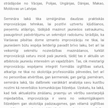
strādājošie no Vācijas, Polijas, Ungārijas, Dānijas, Makao,
Moldovas un Latvijas.
Semināra laikā tika izmēģinātas daudzas praktiskās
improvizācijas tehnikas, lai pozitīvi uztvertu kļūdīšanos,
pieņemtu atšķirīgo, tādējādi mazinot jauniešos satraukumu,
paaugstinot pašvērtējumu un sekmējot radošumu. Izrādījās, ka
Varšavas pilsētas dome izmanto improvizāciju ne tikai, lai
jauniešiem būtu iespēja lietderīgi pavadīt brīvo laiku, bet arī lai
veiksmīgi sekmētu noziedzības mazināšanos, turklāt
improvizācijā saturu iniciē paši jaunieši, tādēļ tas ir aktuāls un
atbilstošs jauniešu interesēm un vajadzībām. Tas, cik meistarīgi
improvizāciju iespējams integrēt formālās izglītības saturā,
atkarīgs ne tikai no skolotāja profesionālās pilnveides, bet arī
no personības atvērtības, gan ķermeniski, gan garīgi, piemēram,
semināra laikā, tās dalībnieki vairākkārt analizēja savu kustību
nozīmi kā neverbālos komunikācijas līdzekļus. Uzskatu, ka laikā,
kad tiek aktualizēta zināšanu, prasmju un vērtību savstarpējā
mijiedarbība, improvizācija ir viens no veiksmīgākajiem
līdzekļiem gan skolotāja pašizaugsmes, gan vēlamā izglītības