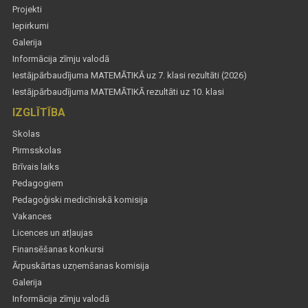
Projekti
Iepirkumi
Galerija
Informācija zīmju valodā
Iestājpārbaudījuma MATEMĀTIKĀ uz 7. klasi rezultāti (2026)
Iestājpārbaudījuma MATEMĀTIKĀ rezultāti uz 10. klasi
IZGLĪTĪBA
Skolas
Pirmsskolas
Brīvais laiks
Pedagogiem
Pedagoģiski medicīniskā komisija
Vakances
Licences un atļaujas
Finansēšanas konkursi
Ārpuskārtas uzņemšanas komisija
Galerija
Informācija zīmju valodā