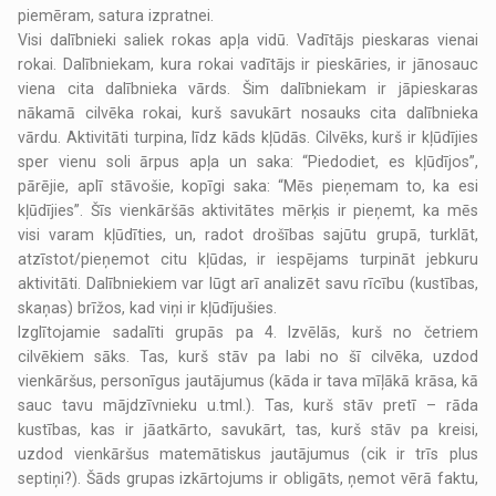
piemēram, satura izpratnei.
Visi dalībnieki saliek rokas apļa vidū. Vadītājs pieskaras vienai
rokai. Dalībniekam, kura rokai vadītājs ir pieskāries, ir jānosauc
viena cita dalībnieka vārds. Šim dalībniekam ir jāpieskaras
nākamā cilvēka rokai, kurš savukārt nosauks cita dalībnieka
vārdu. Aktivitāti turpina, līdz kāds kļūdās. Cilvēks, kurš ir kļūdījies
sper vienu soli ārpus apļa un saka: “Piedodiet, es kļūdījos”,
pārējie, aplī stāvošie, kopīgi saka: “Mēs pieņemam to, ka esi
kļūdījies”. Šīs vienkāršās aktivitātes mērķis ir pieņemt, ka mēs
visi varam kļūdīties, un, radot drošības sajūtu grupā, turklāt,
atzīstot/pieņemot citu kļūdas, ir iespējams turpināt jebkuru
aktivitāti. Dalībniekiem var lūgt arī analizēt savu rīcību (kustības,
skaņas) brīžos, kad viņi ir kļūdījušies.
Izglītojamie sadalīti grupās pa 4. Izvēlās, kurš no četriem
cilvēkiem sāks. Tas, kurš stāv pa labi no šī cilvēka, uzdod
vienkāršus, personīgus jautājumus (kāda ir tava mīļākā krāsa, kā
sauc tavu mājdzīvnieku u.tml.). Tas, kurš stāv pretī – rāda
kustības, kas ir jāatkārto, savukārt, tas, kurš stāv pa kreisi,
uzdod vienkāršus matemātiskus jautājumus (cik ir trīs plus
septiņi?). Šāds grupas izkārtojums ir obligāts, ņemot vērā faktu,