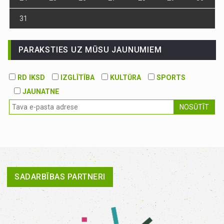
31
PARAKSTIES UZ MŪSU JAUNUMIEM
RD IKSD
IZGLĪTĪBA
KULTŪRA
SPORTS
JAUNATNE
NOSŪTĪT
SADARBĪBAS PARTNERI