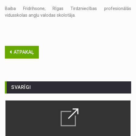
Baiba Fridrihsone, Rīgas Tirdzniecības profesionālās
vidusskolas angļu valodas skolotāja.
ATPAKAĻ
SVARĪGI