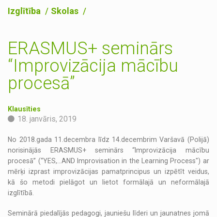
Izglītība
Skolas
ERASMUS+ seminārs
“Improvizācija mācību
procesā”
Klausīties
18. janvāris, 2019
No 2018.gada 11.decembra līdz 14.decembrim Varšavā (Polijā)
norisinājās ERASMUS+ seminārs “Improvizācija mācību
procesā” (“YES,...AND Improvisation in the Learning Process") ar
mērķi izprast improvizācijas pamatprincipus un izpētīt veidus,
kā šo metodi pielāgot un lietot formālajā un neformālajā
izglītībā.
Seminārā piedalījās pedagogi, jauniešu līderi un jaunatnes jomā