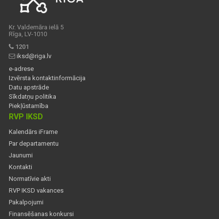
Kr. Valdemāra ielā 5
Rīga, LV-1010
1201
iksd@riga.lv
e-adrese
Izvērsta kontaktinformācija
Datu apstrāde
Sīkdatņu politika
Piekļūstamība
RVP IKSD
Kalendārs iFrame
Par departamentu
Jaunumi
Kontakti
Normatīvie akti
RVP IKSD vakances
Pakalpojumi
Finansēšanas konkursi