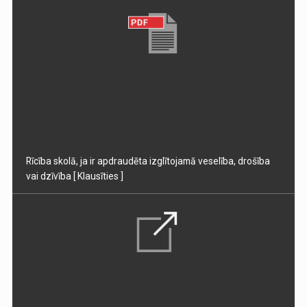
Rīcība skolā, ja ir apdraudēta izglītojamā veselība, drošība
vai dzīvība
[ Klausīties ]