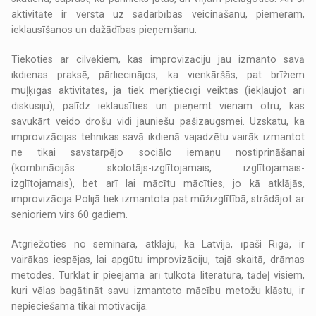
aktivitāte ir vērsta uz sadarbības veicināšanu, piemēram,
ieklausīšanos un dažādības pieņemšanu.
Tiekoties ar cilvēkiem, kas improvizāciju jau izmanto savā
ikdienas praksē, pārliecinājos, ka vienkāršās, pat brīžiem
muļķīgās aktivitātes, ja tiek mērķtiecīgi veiktas (iekļaujot arī
diskusiju), palīdz ieklausīties un pieņemt vienam otru, kas
savukārt veido drošu vidi jauniešu pašizaugsmei. Uzskatu, ka
improvizācijas tehnikas savā ikdienā vajadzētu vairāk izmantot
ne tikai savstarpējo sociālo iemaņu nostiprināšanai
(kombinācijās skolotājs-izglītojamais, izglītojamais-
izglītojamais), bet arī lai mācītu mācīties, jo kā atklājās,
improvizācija Polijā tiek izmantota pat mūžizglītībā, strādājot ar
senioriem virs 60 gadiem.
Atgriežoties no semināra, atklāju, ka Latvijā, īpaši Rīgā, ir
vairākas iespējas, lai apgūtu improvizāciju, tajā skaitā, drāmas
metodes. Turklāt ir pieejama arī tulkotā literatūra, tādēļ visiem,
kuri vēlas bagātināt savu izmantoto mācību metožu klāstu, ir
nepieciešama tikai motivācija.