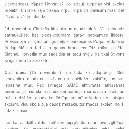
viesojāmies). Kāpēc Horvātija? Jo strauji turpinās visi skolas
projekti. Un laika šajā trakajā virpulī ir palicis pavisam maz, bet
jāizdara vēl ļoti daudz.
14. novembra
rīts likās tik jauks un daudzsološs. Visi nedaudz
satraukušies, bet piedzīvojumam gatavi satikāmies lidostā.
Priekšā bija vēl garš un ilgs ceļš – pārsēšanās Polijā, ielidošana
Budapeštā un tad 4 h garais brauciens līdz mūsu pilsētai
Slatinai. Horvātija mūs sagaidīja ar tādu miglu, ka tikai Stīvens
Kings spētu to aprakstīt.
Otrā diena
(15. novembris) bija tāda kā adaptācija. Mēs
iepazinām daudzus cilvēkus no dažādām valstīm, un viņi
iepazina mūs. Pēc svinīgās GAME aktivitātes atklāšanas
ceremonijas šīs skolas audzēkņi parādīja mums savu skolu, un
mēs redzējām daudz ko līdzīgu un arī atšķirīgu no Latvijas
skolām. Viņu skola bija daudz mazāka, tur mācās skolēni no 1.
līdz 8. klasei.
Tad katras dalībvalsts skolēniem bija jāstāsta par savu izglītības