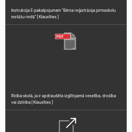
Instrukcija E-pakalpojumam "Bērna reģistrācija pirmsskolu
iestāžu rindā"
[ Klausīties ]
Rīcība skolā, ja ir apdraudēta izglītojamā veselība, drošība
vai dzīvība
[ Klausīties ]