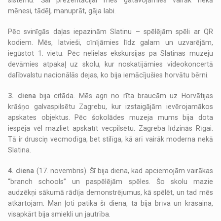
sistēmu. Šai prezentācijai mēs gatavojāmies vairāk nekā
mēnesi, tādēļ, manuprāt, gāja labi.
Pēc svinīgās daļas iepazinām Slatinu – spēlējām spēli ar QR
kodiem. Mēs, latvieši, cīnījāmies līdz galam un uzvarējām,
iegūstot 1. vietu. Pēc nelielas ekskursijas pa Slatinas muzeju
devāmies atpakaļ uz skolu, kur noskatījāmies videokoncertā
dalībvalstu nacionālās dejas, ko bija iemācījušies horvātu bērni.
3. diena
bija citāda. Mēs agri no rīta braucām uz Horvātijas
krāšņo galvaspilsētu Zagrebu, kur izstaigājām ievērojamākos
apskates objektus. Pēc šokolādes muzeja mums bija dota
iespēja vēl mazliet apskatīt vecpilsētu. Zagreba līdzinās Rīgai.
Tā ir drusciņ vecmodīga, bet stilīga, kā arī vairāk moderna nekā
Slatina.
4. diena
(17. novembris). Šī bija diena, kad apciemojām vairākas
“branch schools” un paspēlējām spēles. Šo skolu mazie
audzēkņi sākumā rādīja demonstrējumus, kā spēlēt, un tad mēs
atkārtojām. Man ļoti patika šī diena, tā bija brīva un krāsaina,
visapkārt bija smiekli un jautrība.