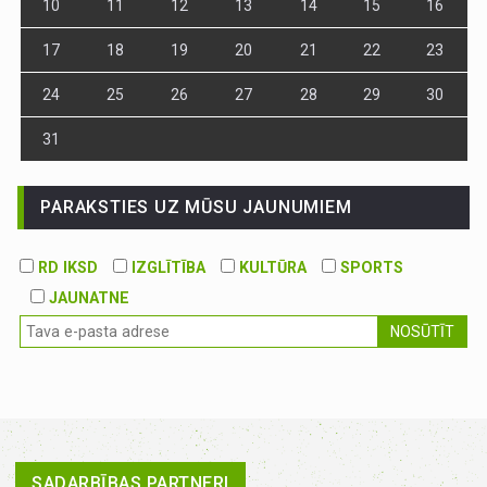
10
11
12
13
14
15
16
17
18
19
20
21
22
23
24
25
26
27
28
29
30
31
PARAKSTIES UZ MŪSU JAUNUMIEM
RD IKSD
IZGLĪTĪBA
KULTŪRA
SPORTS
JAUNATNE
NOSŪTĪT
SADARBĪBAS PARTNERI