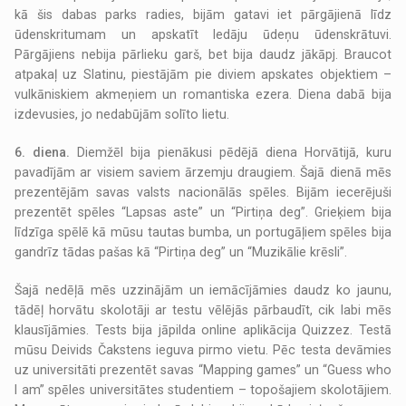
kā šis dabas parks radies, bijām gatavi iet pārgājienā līdz
ūdenskritumam un apskatīt ledāju ūdeņu ūdenskrātuvi.
Pārgājiens nebija pārlieku garš, bet bija daudz jākāpj. Braucot
atpakaļ uz Slatinu, piestājām pie diviem apskates objektiem –
vulkāniskiem akmeņiem un romantiska ezera. Diena dabā bija
izdevusies, jo nedabūjām solīto lietu.
6. diena.
Diemžēl bija pienākusi pēdējā diena Horvātijā, kuru
pavadījām ar visiem saviem ārzemju draugiem. Šajā dienā mēs
prezentējām savas valsts nacionālās spēles. Bijām iecerējuši
prezentēt spēles “Lapsas aste” un “Pirtiņa deg”. Grieķiem bija
līdzīga spēlē kā mūsu tautas bumba, un portugāļiem spēles bija
gandrīz tādas pašas kā “Pirtiņa deg” un “Muzikālie krēsli”.
Šajā nedēļā mēs uzzinājām un iemācījāmies daudz ko jaunu,
tādēļ horvātu skolotāji ar testu vēlējās pārbaudīt, cik labi mēs
klausījāmies. Tests bija jāpilda online aplikācija Quizzez. Testā
mūsu Deivids Čakstens ieguva pirmo vietu. Pēc testa devāmies
uz universitāti prezentēt savas “Mapping games” un “Guess who
I am” spēles universitātes studentiem – topošajiem skolotājiem.