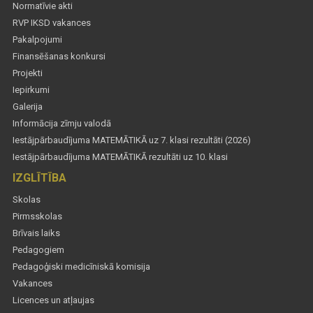
Normatīvie akti
RVP IKSD vakances
Pakalpojumi
Finansēšanas konkursi
Projekti
Iepirkumi
Galerija
Informācija zīmju valodā
Iestājpārbaudījuma MATEMĀTIKĀ uz 7. klasi rezultāti (2026)
Iestājpārbaudījuma MATEMĀTIKĀ rezultāti uz 10. klasi
IZGLĪTĪBA
Skolas
Pirmsskolas
Brīvais laiks
Pedagogiem
Pedagoģiski medicīniskā komisija
Vakances
Licences un atļaujas