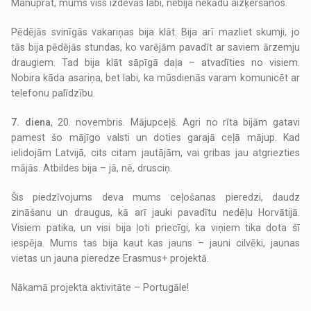
Manuprāt, mums viss izdevās labi, nebija nekādu aizķeršanos.
Pēdējās svinīgās vakariņas bija klāt. Bija arī mazliet skumji, jo
tās bija pēdējās stundas, ko varējām pavadīt ar saviem ārzemju
draugiem. Tad bija klāt sāpīgā daļa – atvadīties no visiem.
Nobira kāda asariņa, bet labi, ka mūsdienās varam komunicēt ar
telefonu palīdzību.
7. diena
, 20. novembris. Mājupceļš. Agri no rīta bijām gatavi
pamest šo mājīgo valsti un doties garajā ceļā mājup. Kad
ielidojām Latvijā, cits citam jautājām, vai gribas jau atgriezties
mājās. Atbildes bija – jā, nē, drusciņ.
Šis piedzīvojums deva mums ceļošanas pieredzi, daudz
zināšanu un draugus, kā arī jauki pavadītu nedēļu Horvātijā.
Visiem patika, un visi bija ļoti priecīgi, ka viņiem tika dota šī
iespēja. Mums tas bija kaut kas jauns – jauni cilvēki, jaunas
vietas un jauna pieredze Erasmus+ projektā.
Nākamā projekta aktivitāte – Portugāle!