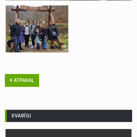
ATPAKAĻ
SVARĪGI