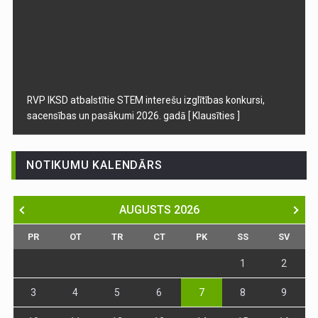
RVP IKSD atbalstītie STEM interešu izglītības konkursi,
sacensības un pasākumi 2026. gadā
[ Klausīties ]
NOTIKUMU KALENDĀRS
AUGUSTS
2026
PR
OT
TR
CT
PK
SS
SV
1
2
3
4
5
6
7
8
9