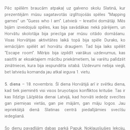
Pēc spēlēm braucām atpakaļ uz galveno skolu Slatinā, kur
prezentējām mūsu sagatavotās izglītojošās spēles “Mapping
games“ un “Guess who I am“. Latvieši – kreatīvi domātāji. Mēs
bijām izveidojuši spēles, kas bija savādākas nekā pārējiem, un
Horvātu skolotāja bija priecīga par mūsu citādo domāšanu.
Visas Horvātijas aktivitātes laikā topā bija spēle Duraks, ko
iemācījām spēlēt arī horvātu draugiem. Tad bija laiks spēlēt
“Escape room”. Mērķis bija izpildīt vairākus uzdevumus, kas
saistīti ar eksaktajiem mācību priekšmetiem, lai varētu palīdzēt
zinātniecei, kura bija iespundēta istabā. Uzdevumi nebija viegli,
bet latviešu komanda jau atkal ieguva 1. vietu.
5. diena
– 18. novembris. Šī diena Horvātijā arī ir svētku diena,
kad tiek pieminēti visi visos bruņotajos konfliktos kritušie. Tas ir
kas līdzīgs Lāčplēša dienai Latvijā, kad horvāti iededz svecītes
gan piemiņas vietās, gan pie mājām, gan māju logos. Jau
iepriekšējā dienā Slatinas centrā piedalījāmies svecīšu
iedegšanā.
Šo dienu pavadījām dabas parkā Papuk. Noklausījušies lekciju,