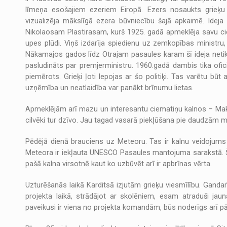
līmeņa esošajiem ezeriem Eiropā. Ezers nosaukts grieķu ģ
vizualizēja mākslīgā ezera būvniecību šajā apkaimē. Idej
Nikolaosam Plastirasam, kurš 1925. gadā apmeklēja savu ciemu 
upes plūdi. Viņš izdarīja spiedienu uz zemkopības ministru, 
Nākamajos gados līdz Otrajam pasaules karam šī ideja netika r
pasludināts par premjerministru. 1960.gadā dambis tika oficiāl
piemērots. Grieķi ļoti lepojas ar šo politiķi. Tas varētu b
uzņēmība un neatlaidība var panākt brīnumu lietas.
Apmeklējām arī mazu un interesantu ciematiņu kalnos – Makrin
cilvēki tur dzīvo. Jau tagad vasarā piekļūšana pie daudzām 
Pēdējā dienā brauciens uz Meteoru. Tas ir kalnu veidojums Gr
Meteora ir iekļauta UNESCO Pasaules mantojuma sarakstā. Šie
pašā kalna virsotnē kaut ko uzbūvēt arī ir apbrīnas vērta.
Uzturēšanās laikā Karditsā izjutām grieķu viesmīlību. Gand
projekta laikā, strādājot ar skolēniem, esam atraduši ja
paveikusi ir viena no projekta komandām, būs noderīgs arī p