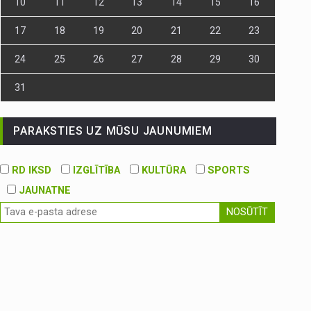
10
11
12
13
14
15
16
17
18
19
20
21
22
23
24
25
26
27
28
29
30
31
PARAKSTIES UZ MŪSU JAUNUMIEM
RD IKSD
IZGLĪTĪBA
KULTŪRA
SPORTS
JAUNATNE
NOSŪTĪT