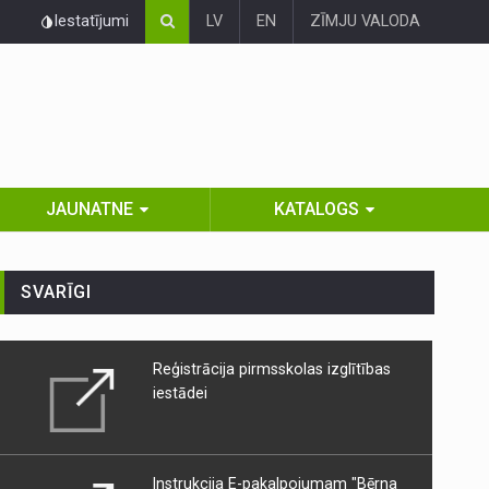
Iestatījumi
LV
EN
ZĪMJU VALODA
JAUNATNE
KATALOGS
SVARĪGI
Reģistrācija pirmsskolas izglītības
iestādei
Instrukcija E-pakalpojumam "Bērna