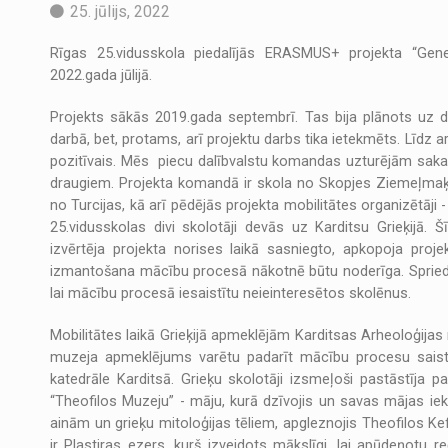
25. jūlijs, 2022
Rīgas 25.vidusskola piedalījās ERASMUS+ projekta “Gener
2022.gada jūlijā.
Projekts sākās 2019.gada septembrī. Tas bija plānots uz di
darbā, bet, protams, arī projektu darbs tika ietekmēts. Līdz ar
pozitīvais. Mēs piecu dalībvalstu komandas uzturējām sakaru
draugiem. Projekta komandā ir skola no Skopjes Ziemeļmaķed
no Turcijas, kā arī pēdējās projekta mobilitātes organizētāji -
25.vidusskolas divi skolotāji devās uz Karditsu Grieķijā. 
izvērtēja projekta norises laikā sasniegto, apkopoja pro
izmantošana mācību procesā nākotnē būtu noderīga. Sprieda
lai mācību procesā iesaistītu neieinteresētos skolēnus.
Mobilitātes laikā Grieķijā apmeklējām Karditsas Arheoloģijas
muzeja apmeklējums varētu padarīt mācību procesu sais
katedrāle Karditsā. Grieķu skolotāji izsmeļoši pastāstīja 
“Theofilos Muzeju” - māju, kurā dzīvojis un savas mājas ie
ainām un grieķu mitoloģijas tēliem, apgleznojis Theofilos Ke
ir Plastiras ezers, kurš izveidots mākslīgi, lai apūdeņotu r