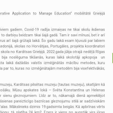
ative Application to Manage Education” mobilitātē Grieķijā
viem gadiem. Covid-19 radīja izmaiņas ne tikai skolu ikdienas
 to darbiņu beidzam tikai šajā gadā. Tam ir savi mīnusi, bet ir arī
s arī šajā grūtajā laikā. Šo gadu laikā esam kļuvuši par labiem
onijā, skolas no Horvātijas, Portugāles, projekta koordinatori
 skola no Karditsas Grieķijā. 2022.gada jūlija otrajā nedēļā Rīgas
Šī bija noslēguma tikšanās, kuras laikā skolotāji apkopoja un
jekta laikā dažādās valstīs izmēģinātās mācību metodes, kuru
 par to, kuras no izmēģinātajām metodēm bija visefektīvākās,
 muzeju, Karditsas pilsētas muzeju (tautas muzeju), skatījām kā
tošāku. Mūsu apskates lokā – Svēta Konstantīna un Helenas
par sienu gleznojumiem. Līdz ar to, nākamajā dienā apmeklējot
kšsienas pareizticīgo baznīcas gleznojumu stilā ar sadzīviskām
falas. Mākslinieks dzimis 19.gadsimta beigās. Kā apbrīnas vērts
eģionu, tā platība 24 km2. Ezers ir viens no augstāk virs jūras