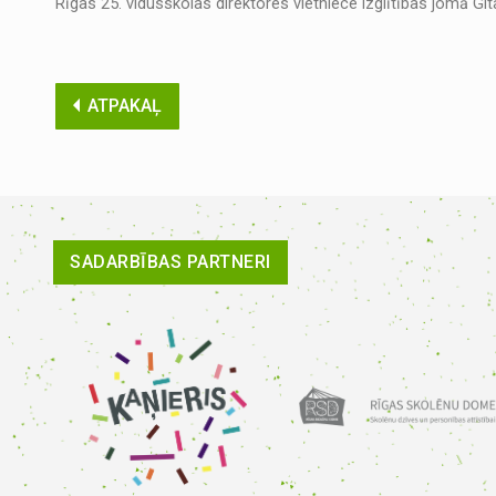
Rīgas 25. vidusskolas direktores vietniece izglītības jomā Gi
ATPAKAĻ
SADARBĪBAS PARTNERI