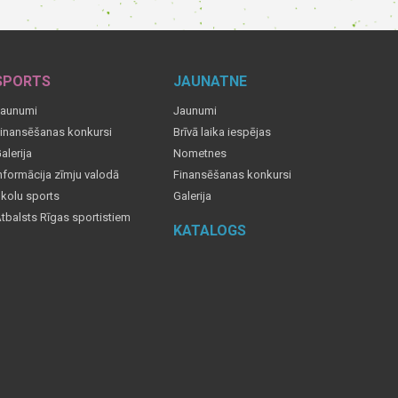
SPORTS
JAUNATNE
aunumi
Jaunumi
inansēšanas konkursi
Brīvā laika iespējas
alerija
Nometnes
nformācija zīmju valodā
Finansēšanas konkursi
kolu sports
Galerija
tbalsts Rīgas sportistiem
KATALOGS