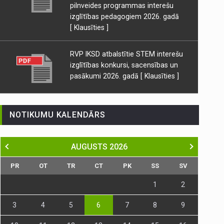
pilnveides programmas interešu
izglītības pedagogiem 2026. gadā
[ Klausīties ]
RVP IKSD atbalstītie STEM interešu
izglītības konkursi, sacensības un
pasākumi 2026. gadā
[ Klausīties ]
NOTIKUMU KALENDĀRS
AUGUSTS
2026
PR
OT
TR
CT
PK
SS
SV
1
2
3
4
5
6
7
8
9