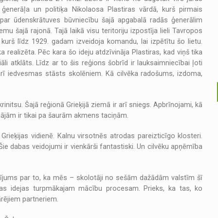
enerāļa un politiķa Nikolaosa Plastiras vārdā, kurš pirmais
a par ūdenskrātuves būvniecību šajā apgabalā radās ģenerālim
šajā rajonā. Tajā laikā visu teritoriju izpostīja lieli Tavropos
kurš līdz 1929. gadam izveidoja komandu, lai izpētītu šo lietu.
ealizēta. Pēc kara šo ideju atdzīvināja Plastiras, kad viņš tika
i atklāts. Līdz ar to šis reģions šobrīd ir lauksaimniecībai ļoti
ūt arī iedvesmas stāsts skolēniem. Kā cilvēka radošums, izdoma,
itsu. Šajā reģionā Grieķijā ziemā ir arī sniegs. Apbrīnojami, kā
mājām ir tikai pa šaurām akmens taciņām.
ieķijas vidienē. Kalnu virsotnēs atrodas pareizticīgo klosteri.
 dabas veidojumi ir vienkārši fantastiski. Un cilvēku apņēmība
arījums par to, ka mēs – skolotāji no sešām dažādām valstīm šī
unas idejas turpmākajam mācību procesam. Prieks, ka tas, ko
ārējiem partneriem.