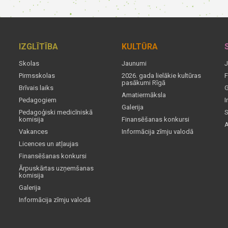
IZGLĪTĪBA
KULTŪRA
Skolas
Jaunumi
J
Pirmsskolas
2026. gada lielākie kultūras
F
pasākumi Rīgā
Brīvais laiks
G
Amatiermāksla
Pedagogiem
I
Galerija
Pedagoģiski medicīniskā
S
komisija
Finansēšanas konkursi
A
Vakances
Informācija zīmju valodā
Licences un atļaujas
Finansēšanas konkursi
Ārpuskārtas uzņemšanas
komisija
Galerija
Informācija zīmju valodā