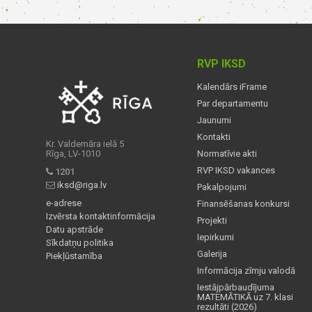
RVP IKSD
Kalendārs iFrame
Par departamentu
Jaunumi
Kontakti
Kr. Valdemāra ielā 5
Rīga, LV-1010
Normatīvie akti
RVP IKSD vakances
1201
iksd@riga.lv
Pakalpojumi
e-adrese
Finansēšanas konkursi
Izvērsta kontaktinformācija
Projekti
Datu apstrāde
Iepirkumi
Sīkdatņu politika
Galerija
Piekļūstamība
Informācija zīmju valodā
Iestājpārbaudījuma
MATEMĀTIKĀ uz 7. klasi
rezultāti (2026)